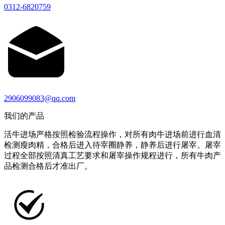
0312-6820759
2906099083@qq.com
我们的产品
活牛进场严格按照检验流程操作，对所有肉牛进场前进行血清
检测瘦肉精，合格后进入待宰圈静养，静养后进行屠宰。屠宰
过程全部按照清真工艺要求和屠宰操作规程进行，所有牛肉产
品检测合格后才准出厂。