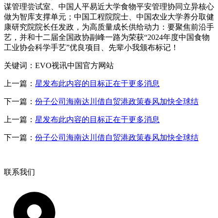
谋管理尝试室、中国人平易近大学食物平安管理协同立异核心
做为智库支撑单元；中国工程院院士、中国农业大学养分取健
康研究院院长任发政，为高质量成长供给动力：要聚焦前沿手
艺，并和十二届全国政协副峰一路为荣获“2024年度中国食物
工业协会科学手艺”优良项目、先辈小我颁布标记！
关键词：EVO视讯中国官方网站
上一篇：
星发布此内容的目标正在于更多消息
下一篇：
份子公司海南达川借自贸港政策春风加快全球结
上一篇：
星发布此内容的目标正在于更多消息
下一篇：
份子公司海南达川借自贸港政策春风加快全球结
联系我们