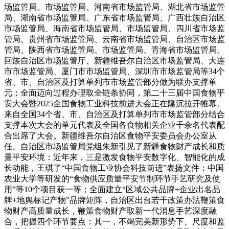
场监管局、市场监管局、河南省市场监管局、湖北省市场监管
局、湖南省市场监管局、广东省市场监管局、广西壮族自治区
市场监管局、海南省市场监管局、市场监管局、四川省市场监
管局、贵州省市场监管局、云南省市场监管局、自治区市场监
管局、陕西省市场监管局、市场监管局、青海省市场监管局、
回族自治区市场监管厅、新疆维吾尔自治区市场监管局、大连
市市场监管局、厦门市市场监管局、深圳市市场监管局等34个
省、市、自治区及打算单列市市场监管部分做为联办支撑单
元；全面迈向过程办理取全链条协同，第二十三届中国食物平
安大会暨2025全国食物工业科技前进大会正在隆沉拉开帷幕。
来自全国34个省、市、自治区及打算单列市市场监管部分结合
支撑本次大会的单元代表及全国各食物相关企业千余名代表配
合出席了大会。新疆维吾尔自治区食物平安委员会办公室从
任、自治区市场监管局党组朱新引见了新疆食物财产成长和质
量平安环境：近年来，三是激发食物平安数字化、智能化的成
长动能，王琪了“中国食物工业协会科技前进”表扬文件：中国
农业大学等研发的“食物供应质量平安节制环节手艺研究及使
用”等10个项目获一等；全面建立“区域公共品牌+企业出名品
牌+地舆标记产物”品牌矩阵，自治区出台若干政策办法鞭策食
物财产高质量成长，鞭策食物财产取新一代消息手艺深度融
合，把握四个环节要点：其一，不竭完美新形势下、尺度和监