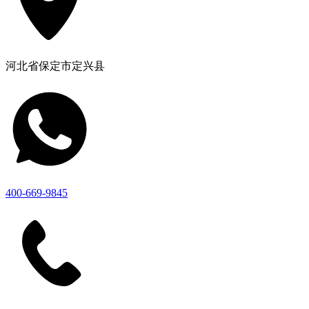
河北省保定市定兴县
400-669-9845