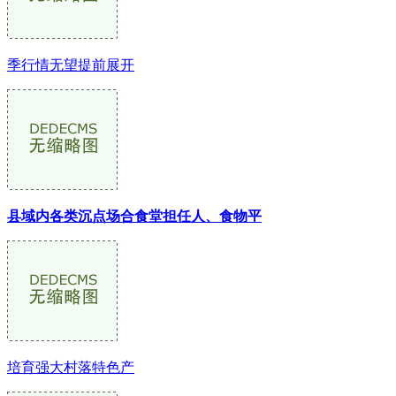
季行情无望提前展开
县域内各类沉点场合食堂担任人、食物平
培育强大村落特色产