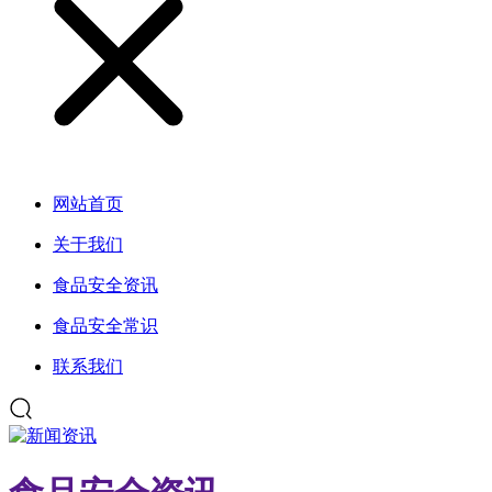
网站首页
关于我们
食品安全资讯
食品安全常识
联系我们