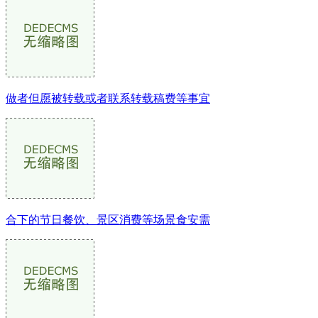
做者但愿被转载或者联系转载稿费等事宜
合下的节日餐饮、景区消费等场景食安需