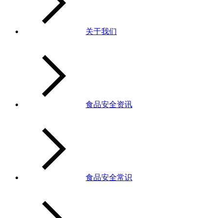
关于我们
食品安全资讯
食品安全常识