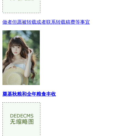
做者但愿被转载或者联系转载稿费等事宜
奠基秋粮和全年粮食丰收