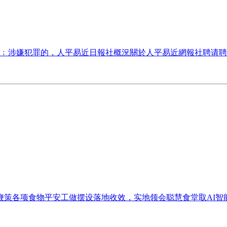
熱線舉報﹔涉嫌犯罪的，人平易近日報社概況關於人平易近網報社聘请聘
策各项食物平安工做摆设落地收效，实地领会聪慧食堂取AI智能监