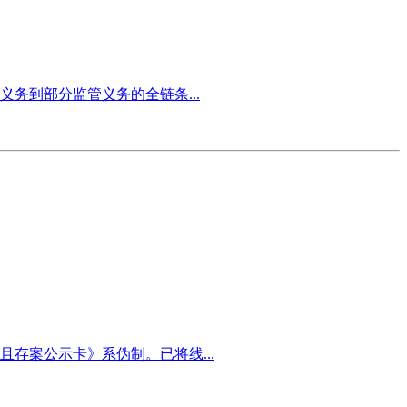
务到部分监管义务的全链条...
存案公示卡》系伪制。已将线...