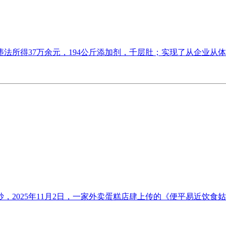
所得37万余元，194公斤添加剂，千层肚；实现了从企业从体义
2025年11月2日，一家外卖蛋糕店肆上传的《便平易近饮食姑且