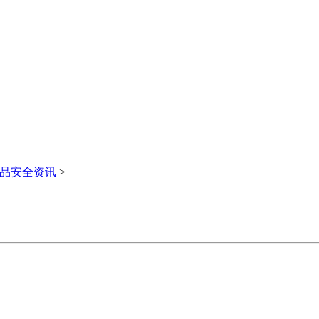
品安全资讯
>