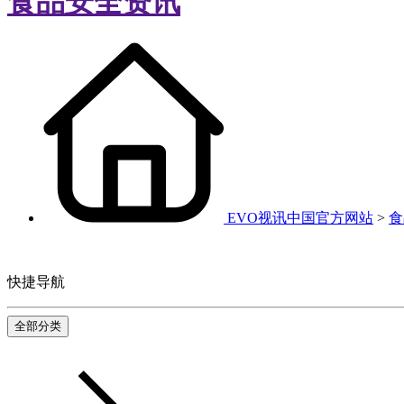
食品安全资讯
EVO视讯中国官方网站
>
食
快捷导航
全部分类