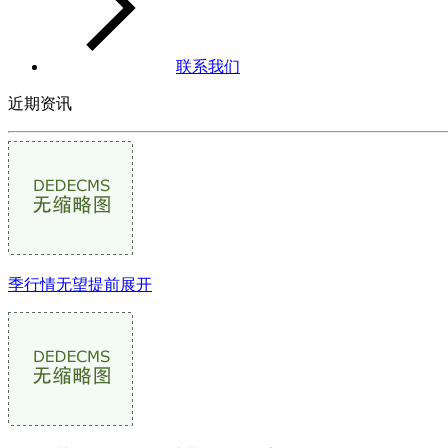
联系我们
近期资讯
季行情无望提前展开