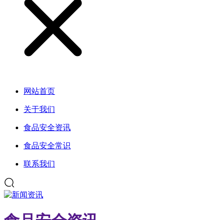
网站首页
关于我们
食品安全资讯
食品安全常识
联系我们