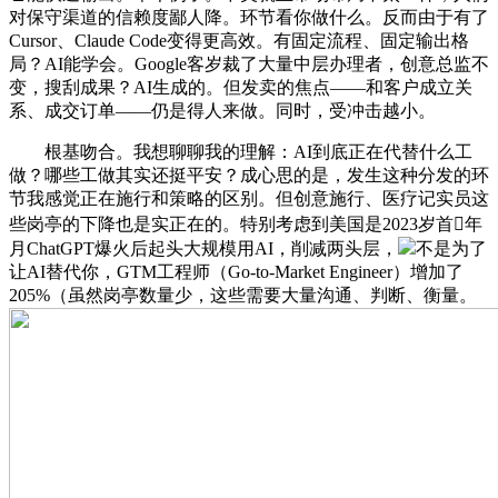
对保守渠道的信赖度鄙人降。环节看你做什么。反而由于有了
Cursor、Claude Code变得更高效。有固定流程、固定输出格
局？AI能学会。Google客岁裁了大量中层办理者，创意总监不
变，搜刮成果？AI生成的。但发卖的焦点——和客户成立关
系、成交订单——仍是得人来做。同时，受冲击越小。
根基吻合。我想聊聊我的理解：AI到底正在代替什么工
做？哪些工做其实还挺平安？成心思的是，发生这种分发的环
节我感觉正在施行和策略的区别。但创意施行、医疗记实员这
些岗亭的下降也是实正在的。特别考虑到美国是2023岁首年
月ChatGPT爆火后起头大规模用AI，削减两头层，
不是为了
让AI替代你，GTM工程师（Go-to-Market Engineer）增加了
205%（虽然岗亭数量少，这些需要大量沟通、判断、衡量。