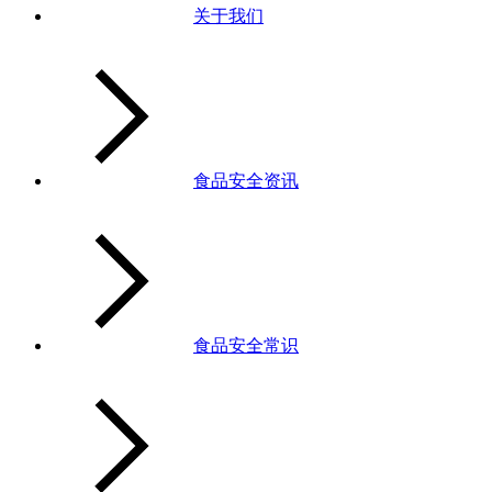
关于我们
食品安全资讯
食品安全常识