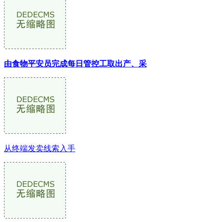
由食物平安员完成每日管控工取出产、采
从终端发卖线索入手