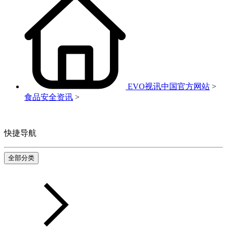
EVO视讯中国官方网站
>
食品安全资讯
>
快捷导航
全部分类