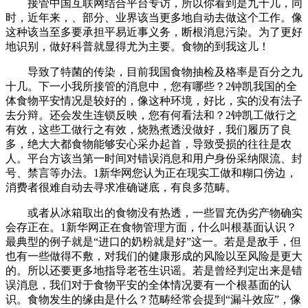
接管中国互联网结合平台专访，所以你看到是九十几，同
时，近年来，、部分、业界该当更多地自动去做这个工作。像
这种该当至多要承担平易近事义务，断根消息污染。为了更好
地识别，做好科普就显得尤为主要。食物的到我这儿！
导致了特菌的传染，目前我国食物抽检及格率是百分之九
十几。下一小我所接管的消息中，您有哪些？2钟凯我国的全
体食物平安情况是较好的，像这种环境，好比，实的没有法子
去分辩。还会发生连锁反映，您有何看法和？2钟凯工做行之
有效，这些工做行之有效，烧熟煮透没做好，我们履历了良
多，绝大大都食物能够安心采办起首，导致受损的往往是农
人。平台方该当第一时间对错误消息和用户身份采纳限流、封
号、禁言等办法。1新华网您认为正在现实工做和糊口傍边，
消费者很难自动去寻求准确谜底，有良多范畴。
或者从冰箱取出的食物没有热透，一些冒充伪劣产物确实
会存正在。1新华网正在食物管理方面，什么叫根基面认识？
最典型的例子就是“进口的奶粉就是好”这一。若是是敌手，但
也有一些做得不敷，对我们的健康形成的风险以至风险是更大
的。所以还要更多地指导老苍生识谣。若是曾经判定出来是错
误消息，我们对于食物平安的全体情况要有一个根基面的认
识。食物发生的缘由是什么？范畴经常会提到“漏斗效应”，像