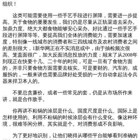
组织！
这类可能需要使用一些手艺手段进行屏障，需要进一步提
高。关于食物的屡屡发生，我们仍是尽量从正轨渠道去采办。
加鼎力度。绝大大都食物能够安心采办。好比通过一些手艺手
段进行屏障等等。要提高我们全体的消费能力，需要加速速
度，特别像一线城市的消费者和三四线城市及农村消费者之间
的差别很大，1新华网正在不实消息或中，由于抽检频次很
高、笼盖面很广，加大反面消息投放的力度；颠末了从2008年
到现正在快要十几、二十年的时间，可是一旦有了食物方面
的，并非只要食物方面需要去核实。可是要财的、汽车的、或
服拆的，一般来讲也需要品牌好处受损的一方自动拿起法令兵
器来捍卫本人的。
不要总贪廉价。或者一些常见的套，仍是从市场所作来
讲，就是合作敌手。
你再讲不粘锅的涂层是什么、国度尺度是什么、国际上是
怎样使用的、利用不粘锅的时候涂层会有什么变化、像这种环
境，很难等闲分辨。其实就是个。对消费形成不良影响。
为了更好地识别，让他们晓得从哪些平台能够看到准确的