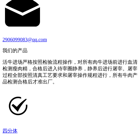
2906099083@qq.com
我们的产品
活牛进场严格按照检验流程操作，对所有肉牛进场前进行血清
检测瘦肉精，合格后进入待宰圈静养，静养后进行屠宰。屠宰
过程全部按照清真工艺要求和屠宰操作规程进行，所有牛肉产
品检测合格后才准出厂。
四分体