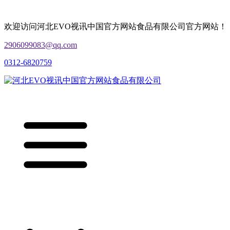
欢迎访问河北EVO视讯中国官方网站食品有限公司官方网站！
2906099083@qq.com
0312-6820759