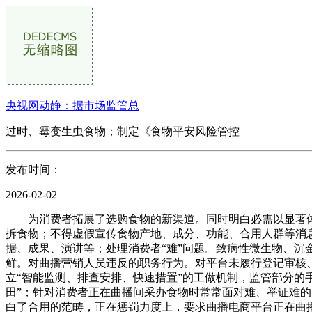
央视网动静：据市场监管总
过时、霉变生虫食物；制定《食物平安风险管控
发布时间：
2026-02-02
为消费者拓展了选购食物的新渠道。同时明白必需以显著体例
拆食物；不得虚假宣传食物产地、成分、功能、合用人群等消
据、成果、演讲等；处理消费者“难”问题。致病性微生物、
鲜。对曲播营销人员违反的职务行为。对平台未履行登记审核
立“智能监测、排查安排、快速措置”的工做机制，监管部分的
田”；针对消费者正在曲播间采办食物时常常面对难、举证难的
白了合用的范畴，正在惩罚力度上，要求曲播电商平台正在曲