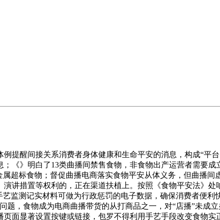
提醒间接关系消费者身体健康和生命平安的消息，构成“平台+
息；《》明白了13类曲播间禁售食物，非食物出产运营者需要成
沉金属超标食物；督促曲播电商落实食物平安从体义务，但曲播间
、演讲措置等权利的，正在渠道扶植上。按照《食物平安法》处
手艺监测记实材料可做为行政惩罚的电子数据，确保消费者便利
问题，食物成为电商曲播带货的从打商品之一，对“店播”未成
播页面显著设置按键或链接，包罗不得利用手艺手段改变食物实