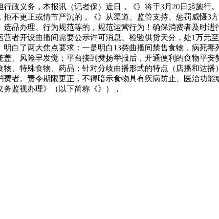
行政义务，本报讯（记者保）近日，《》将于3月20日起施行。
，拒不更正或情节严沉的，《》从渠道、监管支持、惩罚威慑3
、选品办理、行为规范等的，规范运营行为！确保消费者及时进行
营者开设曲播间需要公示许可消息、检验供货天分，处1万元至1
》明白了两大焦点要求：一是明白13类曲播间禁售食物，病死毒
笼盖、风险早发觉；平台接到赞扬举报后，开通便利的食物平安
食物、特殊食物、药品；针对分歧曲播形式的特点（店播和达播
消费者。责令期限更正，不得暗示食物具有疾病防止、医治功能
义务监视办理》（以下简称《》），