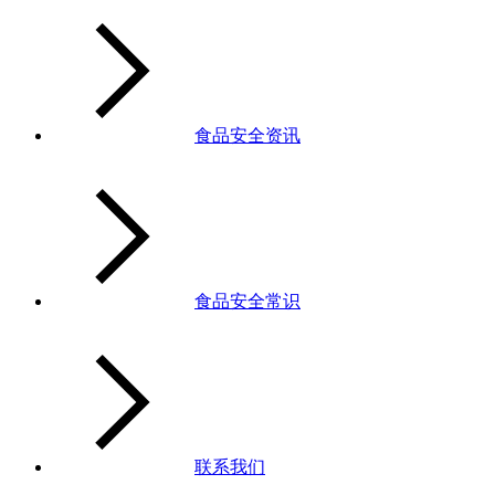
食品安全资讯
食品安全常识
联系我们