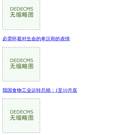
必需怀着对生命的卑沉和的表情
我国食物工业运转总稳：1至10月底