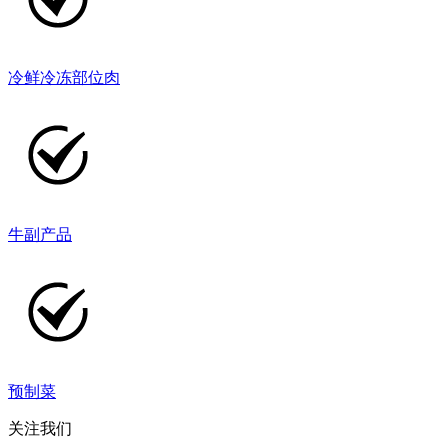
冷鲜冷冻部位肉
牛副产品
预制菜
关注我们