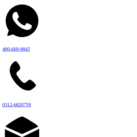
400-669-9845
0312-6820759