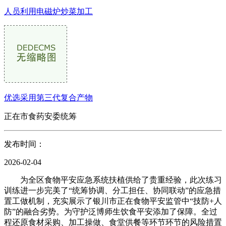
人员利用电磁炉炒菜加工
优选采用第三代复合产物
正在市食药安委统筹
发布时间：
2026-02-04
为全区食物平安应急系统扶植供给了贵重经验，此次练习
训练进一步完美了“统筹协调、分工担任、协同联动”的应急措
置工做机制，充实展示了银川市正在食物平安监管中“技防+人
防”的融合劣势。为守护泛博师生饮食平安添加了保障。全过
程还原食材采购、加工操做、食堂供餐等环节环节的风险措置