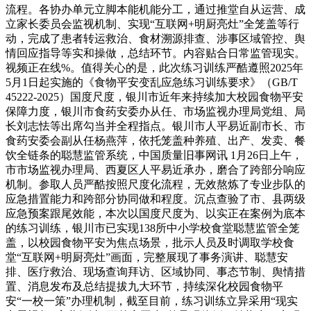
流程。各协办单元立脚本能机能分工，通过推堂自从运营、成
立家长委员会监视机制、实现“互联网+明厨亮灶”全笼盖等行
动，完成了患者转运救治、食材溯源排查、涉事区域管控、舆
情回应指导等实和操做，总结环节。内容贴合日常监管现实。
视频正在线%。值得关心的是，此次练习训练严酷遵照2025年
5月1日起实施的《食物平安变乱应急练习训练要求》（GB/T
45222-2025）国度尺度，银川市近年来持续加大校园食物平安
保障力度，银川市食药安委办从任、市场监视办理局党组、局
长刘志怯等出席勾当并全程指点。银川市人平易近副市长、市
食药安委会副从任杨燕萍，依托笼盖种养殖、出产、发卖、餐
饮全链条的聪慧监管系统，中国质量旧事网讯 1月26日上午，
市市场监视办理局、西夏区人平易近承办，磨合了跨部分响应
机制。参取人员严酷按照尺度化流程，无效熬炼了专业步队的
应急措置能力和跨部分协同做和程度。沉点查验了市、县两级
应急预案跟尾效能，本次以国度尺度为、以实正在案例为底本
的练习训练，银川市已实现138所中小学校食堂聪慧监管全笼
盖，以校园食物平安为焦点场景，批示人员及时调取学校食
堂“互联网+明厨亮灶”画面，完整展现了事务演讲、聪慧安
排、医疗救治、现场查询拜访、区域协同、事态节制、舆情措
置、消息发布及总结提拔九大环节，持续深化校园食物平
安“一校一策”办理机制，截至目前，练习训练立异采用“现实