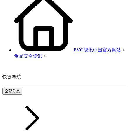
EVO视讯中国官方网站
>
食品安全资讯
>
快捷导航
全部分类