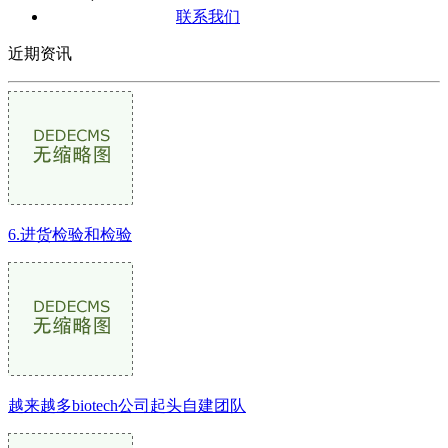
联系我们
近期资讯
6.进货检验和检验
越来越多biotech公司起头自建团队