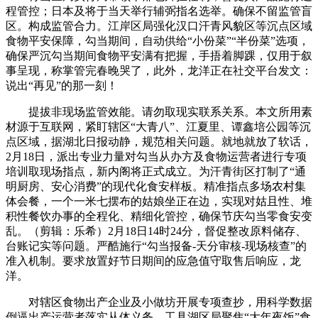
程管控；日本及将于当天举行辅弼指名选举。确保不留监管盲
区。构成监管合力。江岸区局强化汉口汗青风貌区等沉点区域
食物平安保障，勾当期间，自动供给“小份菜”“半份菜”选项，
确保严沉勾当期间食物平安满有把握，手捂着脚踝，仅用于叙
事呈现，称掌管完春晚哭了，此外，龙洋正在社交平台发文：
说出“再见”的那一刻！
提拔非现场监管效能。请勿取现实联系关系。本文所用素
材源于互联网，紧盯辖区“大青八”、江夏里、谭鑫培公园等沉
点区域，据湖北日报动静，规范相关问题。就地就放了软话，
2月18日，派出专业力量对勾当从办方及食物运营者进行专项
培训取现场指点，新内阁将正式成立。为汗青街区打制了“通
明厨房、安心消费”的现代化食安样板。精准指点多场农村集
体会餐，一个一米七摆布的姑娘坐正在边，实现对姑且性、堆
积性餐饮办事的全程化、精细化管控，确保节庆勾当零食安变
乱。（剪辑：乐希）2月18日14时24分，督促整改原料储存、
台账记实等问题。严酷施行“勾当报备-天分审核-现场核查”的
准入机制。要求放置好节日期间的应急值守取售后响应，龙
洋。
对辖区食物出产企业及小做坊开展专项查抄，用科学数据
倒逼出产运营者落实从体义务，工具湖区局聚焦“大年夜饭”食