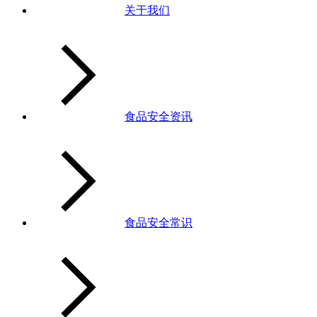
关于我们
食品安全资讯
食品安全常识