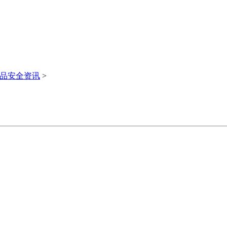
品安全资讯
>