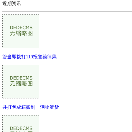
近期资讯
管当即拨打119报警德律风
并打包成箱搬到一辆物流货