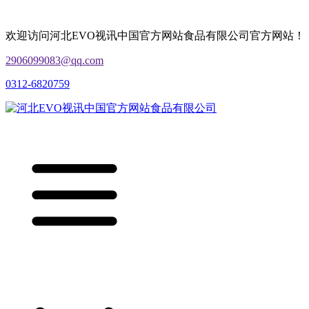
欢迎访问河北EVO视讯中国官方网站食品有限公司官方网站！
2906099083@qq.com
0312-6820759