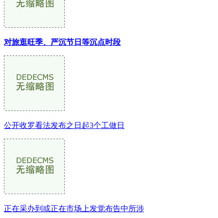
对旅逛旺季、严沉节日等沉点时段
公开收罗看法发布之日起3个工做日
正在采办到或正在市场上发觉布告中所涉