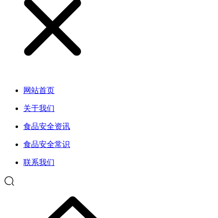
网站首页
关于我们
食品安全资讯
食品安全常识
联系我们