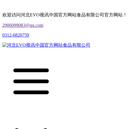
欢迎访问河北EVO视讯中国官方网站食品有限公司官方网站！
2906099083@qq.com
0312-6820759