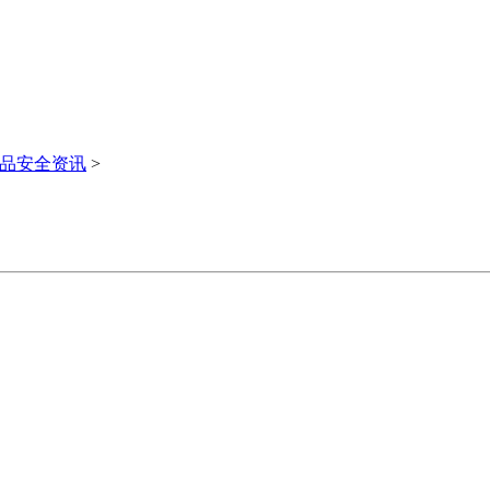
品安全资讯
>