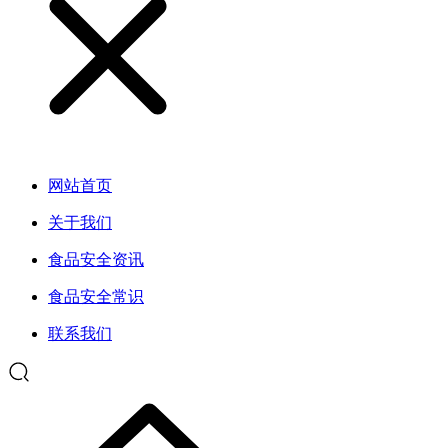
网站首页
关于我们
食品安全资讯
食品安全常识
联系我们