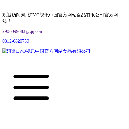
欢迎访问河北EVO视讯中国官方网站食品有限公司官方网
站！
2906099083@qq.com
0312-6820759