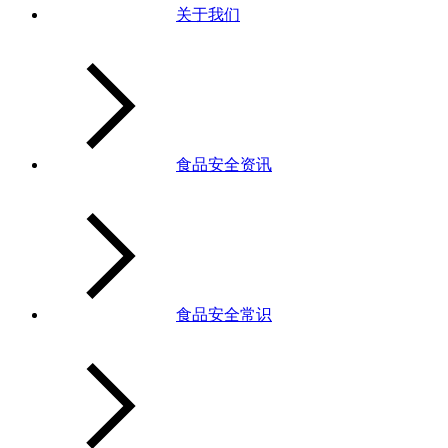
关于我们
食品安全资讯
食品安全常识