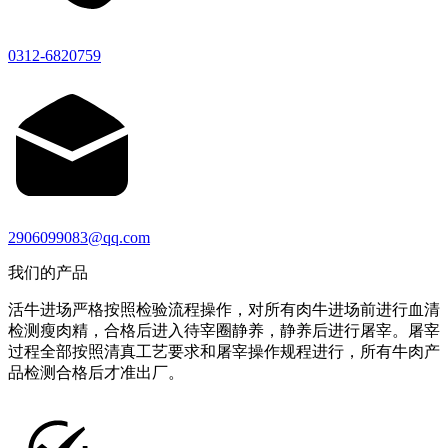
0312-6820759
2906099083@qq.com
我们的产品
活牛进场严格按照检验流程操作，对所有肉牛进场前进行血清
检测瘦肉精，合格后进入待宰圈静养，静养后进行屠宰。屠宰
过程全部按照清真工艺要求和屠宰操作规程进行，所有牛肉产
品检测合格后才准出厂。