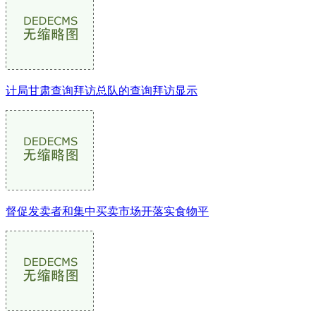
计局甘肃查询拜访总队的查询拜访显示
督促发卖者和集中买卖市场开落实食物平