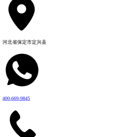
河北省保定市定兴县
400-669-9845