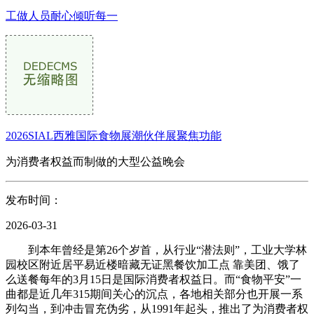
工做人员耐心倾听每一
2026SIAL西雅国际食物展潮伙伴展聚焦功能
为消费者权益而制做的大型公益晚会
发布时间：
2026-03-31
到本年曾经是第26个岁首，从行业“潜法则”，工业大学林
园校区附近居平易近楼暗藏无证黑餐饮加工点 靠美团、饿了
么送餐每年的3月15日是国际消费者权益日。而“食物平安”一
曲都是近几年315期间关心的沉点，各地相关部分也开展一系
列勾当，到冲击冒充伪劣，从1991年起头，推出了为消费者权