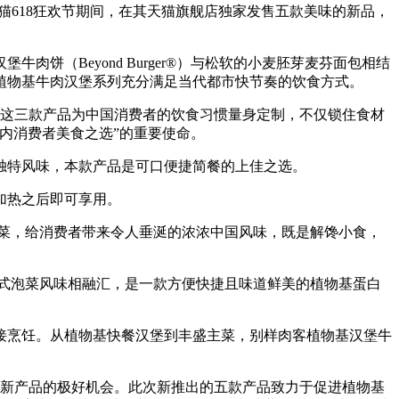
布将于天猫618狂欢节期间，在其天猫旗舰店独家发售五款美味的新品，
（Beyond Burger®）与松软的小麦胚芽麦芬面包相结
植物基牛肉汉堡系列充分满足当代都市快节奏的饮食方式。
装）。这三款产品为中国消费者的饮食习惯量身定制，不仅锁住食材
内消费者美食之选”的重要使命。
特风味，本款产品是可口便捷简餐的上佳之选。
加热之后即可享用。
梗菜，给消费者带来令人垂涎的浓浓中国风味，既是解馋小食，
韩式泡菜风味相融汇，是一款方便快捷且味道鲜美的植物基蛋白
烹饪。从植物基快餐汉堡到丰盛主菜，别样肉客植物基汉堡牛
肉客新产品的极好机会。此次新推出的五款产品致力于促进植物基