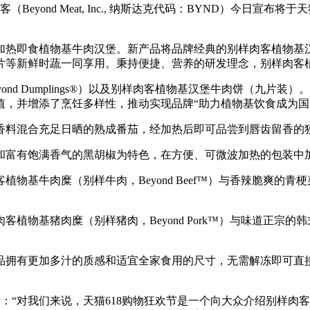
eyond Meat, Inc., 纳斯达克代码：BYND）今日宣
植物基牛肉汉堡。新产品将品牌经典的别样肉客植物基汉堡牛肉饼
片等新鲜时蔬一同享用。秉持便捷、营养的研发理念，别样肉客
d Dumplings®）以及别样肉客植物基汉堡牛肉饼（九片
值，并增添了烹饪多样性，推动实现品牌“助力植物基饮食成为国
料混合充足日晒的熟成番茄，经加热后即可品尝到唇齿留香的独
富有饱满香气的黑胡椒为特色，在方便、可微波加热的包装中
基牛肉糜（别样牛肉，Beyond Beef™）与香辣脆爽的青
物基猪肉糜（别样猪肉，Beyond Pork™）与味道正宗的
拥有更加多汁的质感和适宜全家食用的尺寸，无需解冻即可直接
表示：“对我们来说，天猫618购物狂欢节是一个向大众介绍别样