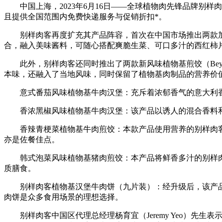
中国上海，2023年6月16日——全球植物肉先锋品牌别样肉客（B
且提供全国范围内免费快递服务与促销折扣*。
别样肉客再度扩充其产品阵容，首次在中国市场推出两款加热即食
合，融入美味酱料，可随心搭配爽脆生菜、可口多汁的西红柿
此外，别样肉客还同时推出了两款新风味植物基煎饺（Beyon
本味，还融入了当地风味，同时保留了植物基肉制品的营养价
意式番茄风味植物基牛肉汉堡：充斥着浓郁香气的意大利香
香浓黑椒风味植物基牛肉汉堡：该产品以诱人的混合香料和
香辣青梗菜植物基牛肉煎饺：本款产品使用营养的别样肉客植物
亦是佐餐佳点。
韩式泡菜风味植物基猪肉煎饺：本产品将鲜香多汁的别样肉客植
质膳食。
别样肉客植物基汉堡牛肉饼（九片装）：经升级后，该产品
肉饼是众多食用场景的理想选择。
别样肉客中国区代理总经理杨育宜（Jeremy Yeo）先生