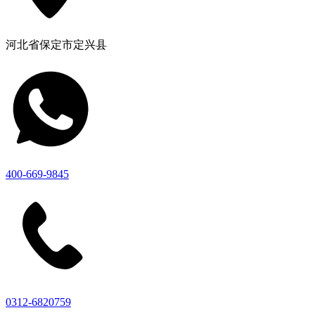
河北省保定市定兴县
400-669-9845
0312-6820759