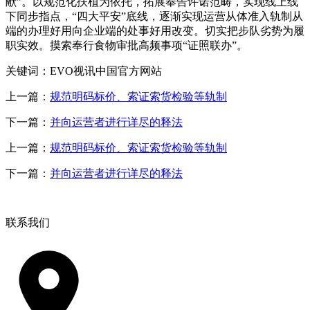
献”。以规范化扶植为依托，拓展奉告许诺范畴，实现线上线
下同步指点，“四大平安”底线，逐渐实现运营从体准入轨制从
端的办理好用向企业端的处事好用改变。切实把步队劣势为履
职实效。摸索奉行食物审批高频事项“证照联办”。
关键词：EVO视讯中国官方网站
上一篇：
规范明码标价、索证索货检验等轨制
下一篇：
并向运营者进行详尽的释法
上一篇：
规范明码标价、索证索货检验等轨制
下一篇：
并向运营者进行详尽的释法
联系我们