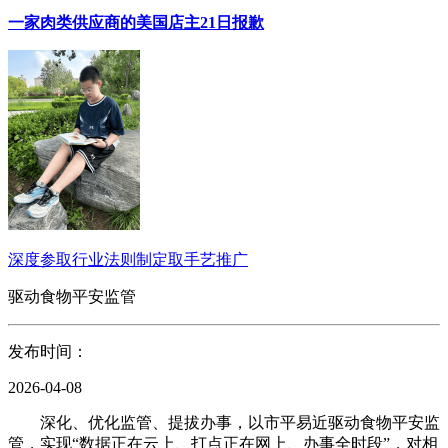
一家肉类供应商的美国店主21日报歉
深度参取行业法则制定取手艺推广
驱动食物平安监管
发布时间：
2026-04-08
深化、优化监管、提拔办事，以市平易近驱动食物平安监
管，实现“数据正在云上、打点正在网上、办事全时段”，对相