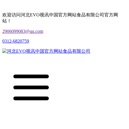
欢迎访问河北EVO视讯中国官方网站食品有限公司官方网
站！
2906099083@qq.com
0312-6820759