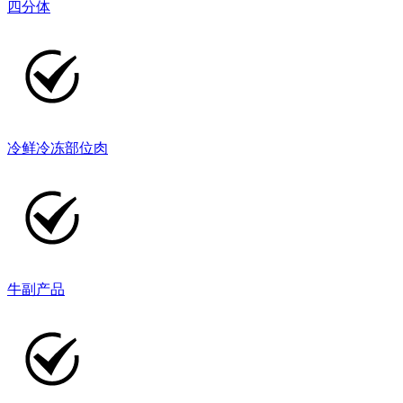
四分体
冷鲜冷冻部位肉
牛副产品