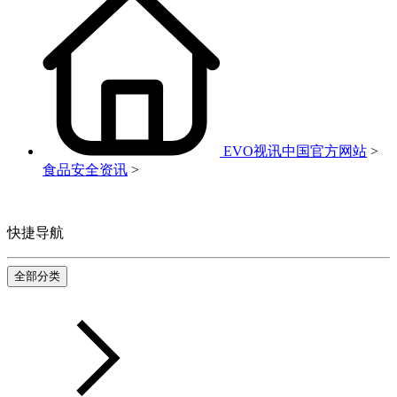
EVO视讯中国官方网站
>
食品安全资讯
>
快捷导航
全部分类