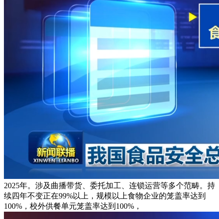
2025年。涉及曲播带货、委托加工、连锁运营等多个范畴。持
续四年不变正在99%以上，规模以上食物企业的笼盖率达到
100%，校外供餐单元笼盖率达到100%，