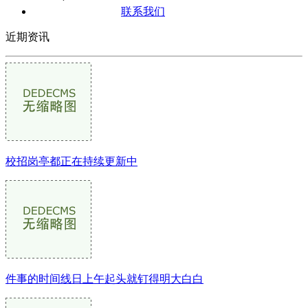
联系我们
近期资讯
校招岗亭都正在持续更新中
件事的时间线日上午起头就钉得明大白白