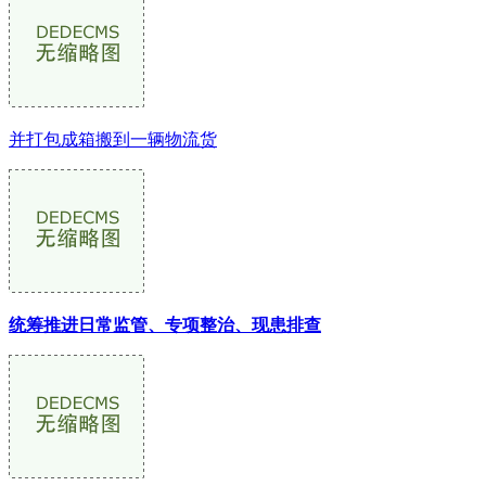
并打包成箱搬到一辆物流货
统筹推进日常监管、专项整治、现患排查