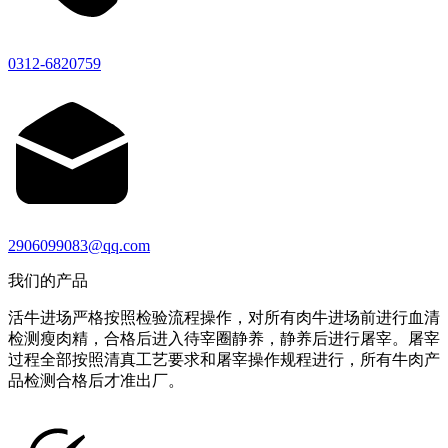
0312-6820759
2906099083@qq.com
我们的产品
活牛进场严格按照检验流程操作，对所有肉牛进场前进行血清
检测瘦肉精，合格后进入待宰圈静养，静养后进行屠宰。屠宰
过程全部按照清真工艺要求和屠宰操作规程进行，所有牛肉产
品检测合格后才准出厂。