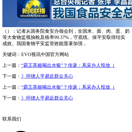
（）：记者从国务院食安办领会到，全国米、面、肉、蛋、奶
等大食物监视抽检及格率99.37%，守底线、保平安取得结实
成效。我国食物平安监管效能显著加强，
关键词：EVO视讯中国官方网站
上一篇：
“霸王茶姬喝出水银”？传递：系采办人投放（
下一篇：
》环绕人平易近群众关心
上一篇：
“霸王茶姬喝出水银”？传递：系采办人投放（
下一篇：
》环绕人平易近群众关心
联系我们