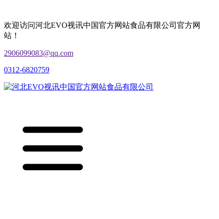
欢迎访问河北EVO视讯中国官方网站食品有限公司官方网
站！
2906099083@qq.com
0312-6820759