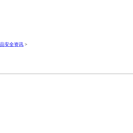
品安全资讯
>