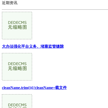
近期资讯
大办法强化平台义务、堵塞监管缝隙
cleanName.trim()){//cleanName=载文件