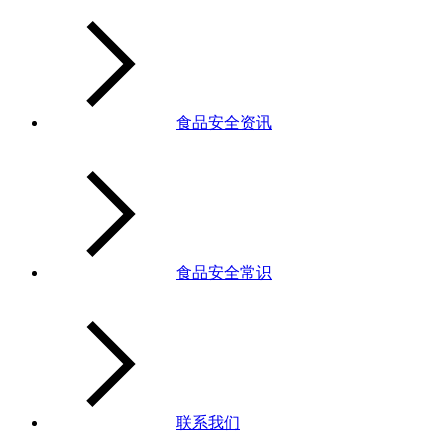
食品安全资讯
食品安全常识
联系我们