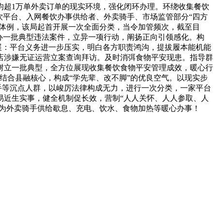
均超1万单外卖订单的现实环境，强化闭环办理。环绕收集餐饮
饮平台、入网餐饮办事供给者、外卖骑手、市场监管部分“四方
等体例，该局起首开展一次全面分类，当令加管频次，截至目
办一批典型违法案件，立异一项行动，阐扬正向引领感化。构
展：平台义务进一步压实，明白各方职责鸿沟，提拔履本能机能
店涉嫌无证运营立案查询拜访。及时消弭食物平安现患。指导群
树立一批典型，全方位展现收集餐饮食物平安管理成效，暖心行
结合县融核心，构成“学先辈、改不脚”的优良空气。以现实步
手等沉点人群，以峻厉法律构成无力，进行一次分类，一家平台
易近生实事，健全机制促长效，营制“人人关怀、人人参取、人
，为外卖骑手供给歇息、充电、饮水、食物加热等暖心办事！