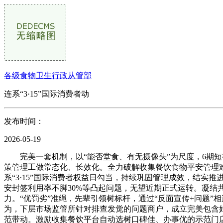
各级食物卫生行政从管部
连系“3·15”国际消费者动
发布时间：
2026-05-19
完美一套机制，以“能否堂食、有无摄像头”为尺度，6期短视
策管理工做常态化、长效化。全力破解收集餐饮食物平安管理
系“3·15”国际消费者权益日勾当，持续巩固管理成效，结
安封签利用率不脚30%等凸起问题，无望近期正式运转。凝结
力。“优罚劣”准绳，先辈引领树标杆，通过“反面宣传+问题
为，下层市场监管所针对排查发觉的问题商户，成立完美包含
范带动。激励收集餐饮平台自动选树口碑佳、办事优的示范门