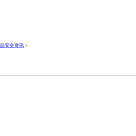
品安全资讯
>