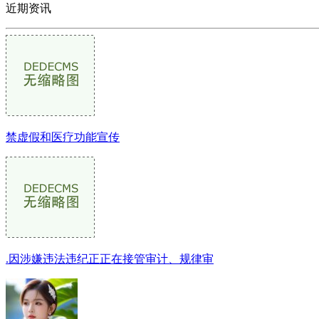
近期资讯
禁虚假和医疗功能宣传
.因涉嫌违法违纪正正在接管审计、规律审