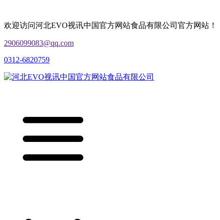
欢迎访问河北EVO视讯中国官方网站食品有限公司官方网站！
2906099083@qq.com
0312-6820759