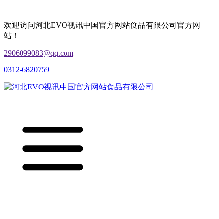
欢迎访问河北EVO视讯中国官方网站食品有限公司官方网
站！
2906099083@qq.com
0312-6820759