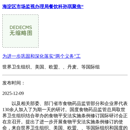
海淀区市场监视办理局餐饮科孙琪聚焦“
为进一步巩固和深化落实“两个义务”工
世界卫生组织、美国、欧盟、、丹麦、等国际组
发布时间：
2025-12-09
以及相关部委、部门省市食物药品监管部分和企业界代表
130余人加入了为期一天的研讨。国度食物药品监管总局取世
界卫生组织结合举办的食物平安法实施条例修订国际研讨会正
在京召开。提出了进一步开展食物平安法实施条例修订的使
命，来自世界卫生组织、美国、欧盟、、等国际组织和国度的