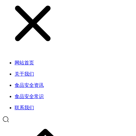
网站首页
关于我们
食品安全资讯
食品安全常识
联系我们