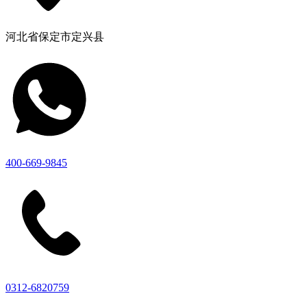
河北省保定市定兴县
400-669-9845
0312-6820759