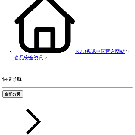
EVO视讯中国官方网站
>
食品安全资讯
>
快捷导航
全部分类