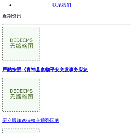
联系我们
近期资讯
严酷按照《青神县食物平安突发事务应急
要立脚加速扶植交通强国的