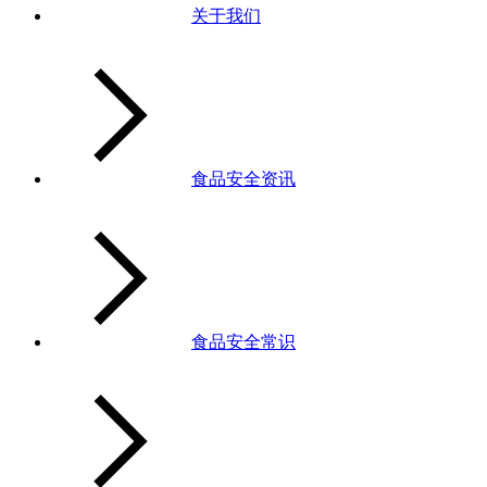
关于我们
食品安全资讯
食品安全常识