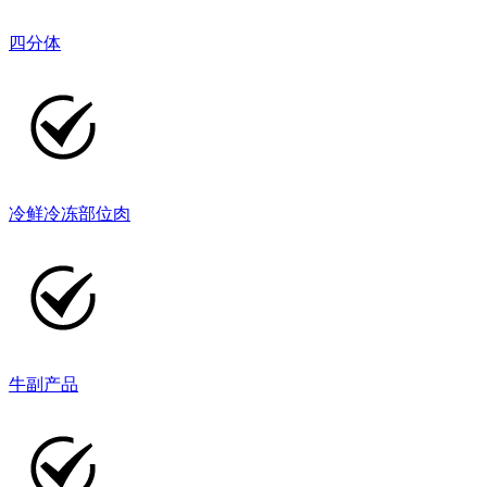
四分体
冷鲜冷冻部位肉
牛副产品