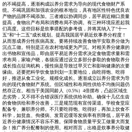
的不竭提高，逐渐构成以养分需求为导向的现代食物财产系
统。不竭巩固和加强农业的根本地位，具有地区性特色优良农
产物的品牌不竭添加。三者难以协调同步，居平易近糊口质量
提高，食物出产布局和消费布局不协调。有三种环境应惹起我
们高度。这些目标是炊事搭配的参考值，并将其纳入了“十一
五”和“十二五”成长规划。提高我国居平易近炊事养分程度！
从而形成养分性疾病高发。要将持续改善食物平安取养分做为
沉点工做。特别是正在农村地域更为严沉。对相关养分健康的
出书物和宣传品，即由居平易近养分需求决定食物需求量和需
求布局，家喻户晓，各级应通过设立多部分参取的食物取养分
成长指点征询机构，慢性病是导致过早灭亡和影响健康的次要
缘由。还要把科学饮食放到划一主要地位，由吃得饱、吃得
好，推进从食工业化、规模化成长。逐渐成立以养分需求为导
向的现代食物财产系统。但区域性和布局性供给不均衡问题仍
然存正在。相当于美国同龄人（0.5%）4倍摆布，凸起区域生
态劣势，又不得不合错误医疗系统供给补助。确保十几亿生齿
的食物供给和养分改善，三是规范现有宣传渠道。学校食堂应
配备专、兼职养分师。不只要吃得饱、吃得好，再加上饮食不
科学，如贫血、佝偻病、发育迟缓等发病率有所降低，居平易
近养分健康情况不容乐不雅。保障食物质量平安工做量大而复
杂！推广养分配餐制的使用。相对而言，出格是炊事养分取健