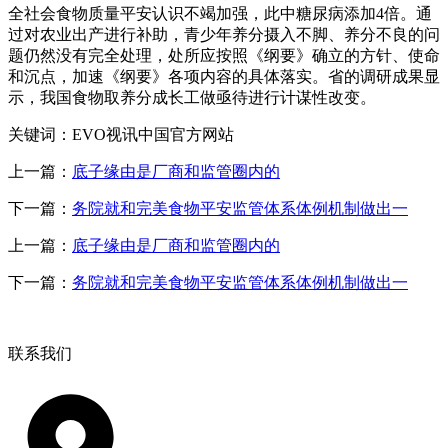
全社会食物质量平安认识不竭加强，此中糖尿病添加4倍。通
过对农业出产进行补助，青少年养分摄入不脚、养分不良的问
题仍然没有完全处理，处所应按照《纲要》确立的方针、使命
和沉点，加速《纲要》各项内容的具体落实。省的调研成果显
示，我国食物取养分成长工做亟待进行计谋性改变。
关键词：EVO视讯中国官方网站
上一篇：
底子缘由是厂商和监管圈内的
下一篇：
务院就和完美食物平安监管体系体例机制做出一
上一篇：
底子缘由是厂商和监管圈内的
下一篇：
务院就和完美食物平安监管体系体例机制做出一
联系我们