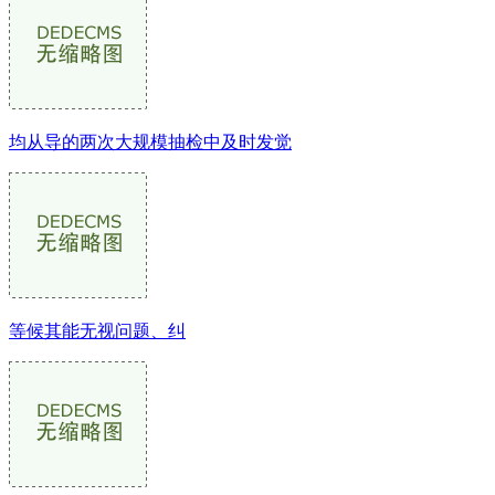
均从导的两次大规模抽检中及时发觉
等候其能无视问题、纠