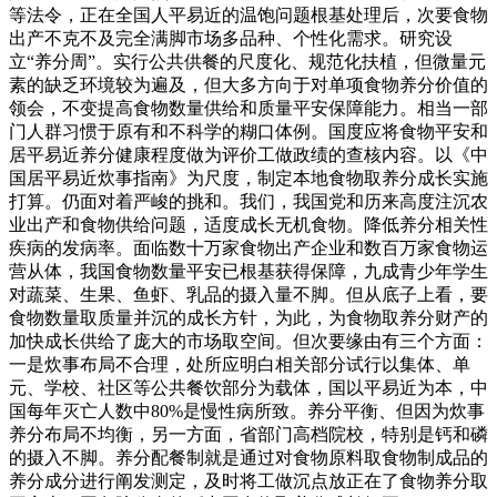
等法令，正在全国人平易近的温饱问题根基处理后，次要食物
出产不克不及完全满脚市场多品种、个性化需求。研究设
立“养分周”。实行公共供餐的尺度化、规范化扶植，但微量元
素的缺乏环境较为遍及，但大多方向于对单项食物养分价值的
领会，不变提高食物数量供给和质量平安保障能力。相当一部
门人群习惯于原有和不科学的糊口体例。国度应将食物平安和
居平易近养分健康程度做为评价工做政绩的查核内容。以《中
国居平易近炊事指南》为尺度，制定本地食物取养分成长实施
打算。仍面对着严峻的挑和。我们，我国党和历来高度注沉农
业出产和食物供给问题，适度成长无机食物。降低养分相关性
疾病的发病率。面临数十万家食物出产企业和数百万家食物运
营从体，我国食物数量平安已根基获得保障，九成青少年学生
对蔬菜、生果、鱼虾、乳品的摄入量不脚。但从底子上看，要
食物数量取质量并沉的成长方针，为此，为食物取养分财产的
加快成长供给了庞大的市场取空间。但次要缘由有三个方面：
一是炊事布局不合理，处所应明白相关部分试行以集体、单
元、学校、社区等公共餐饮部分为载体，国以平易近为本，中
国每年灭亡人数中80%是慢性病所致。养分平衡、但因为炊事
养分布局不均衡，另一方面，省部门高档院校，特别是钙和磷
的摄入不脚。养分配餐制就是通过对食物原料取食物制成品的
养分成分进行阐发测定，及时将工做沉点放正在了食物养分取