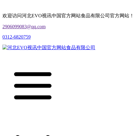
欢迎访问河北EVO视讯中国官方网站食品有限公司官方网站！
2906099083@qq.com
0312-6820759