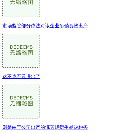
市场监管部分依法对该企业吊销食物出产
这不克不及进出了
则是由于公司出产的沉芳烃衍生品被税务