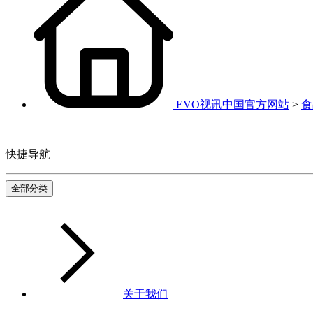
EVO视讯中国官方网站
>
食
快捷导航
全部分类
关于我们