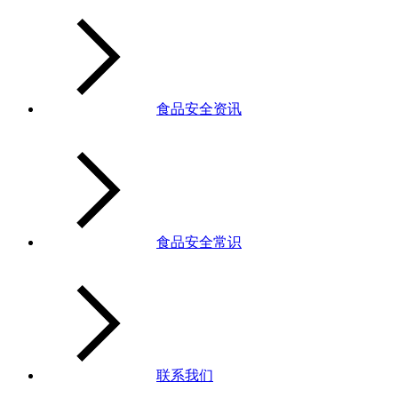
食品安全资讯
食品安全常识
联系我们