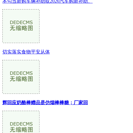
本勾当新购车辆补助取2026汽车购新补助、
切实落实食物平安从体
辉回应奶酪棒赠品是仿烟棒棒糖；厂家回