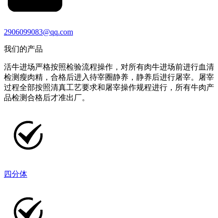
2906099083@qq.com
我们的产品
活牛进场严格按照检验流程操作，对所有肉牛进场前进行血清
检测瘦肉精，合格后进入待宰圈静养，静养后进行屠宰。屠宰
过程全部按照清真工艺要求和屠宰操作规程进行，所有牛肉产
品检测合格后才准出厂。
四分体