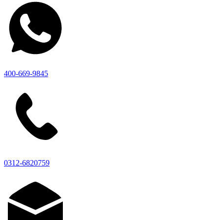
400-669-9845
0312-6820759