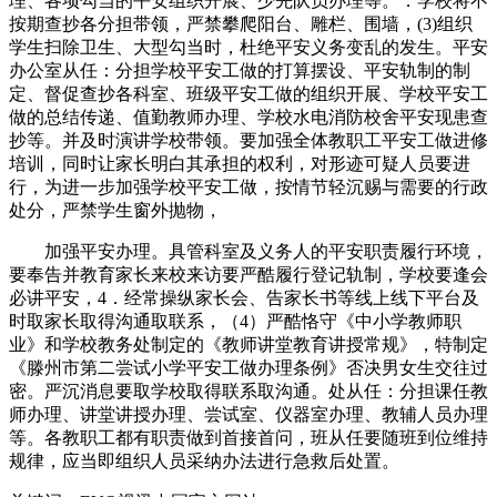
理、各项勾当的平安组织开展、少先队员办理等。．学校将不
按期查抄各分担带领，严禁攀爬阳台、雕栏、围墙，(3)组织
学生扫除卫生、大型勾当时，杜绝平安义务变乱的发生。平安
办公室从任：分担学校平安工做的打算摆设、平安轨制的制
定、督促查抄各科室、班级平安工做的组织开展、学校平安工
做的总结传递、值勤教师办理、学校水电消防校舍平安现患查
抄等。并及时演讲学校带领。要加强全体教职工平安工做进修
培训，同时让家长明白其承担的权利，对形迹可疑人员要进
行，为进一步加强学校平安工做，按情节轻沉赐与需要的行政
处分，严禁学生窗外抛物，
加强平安办理。具管科室及义务人的平安职责履行环境，
要奉告并教育家长来校来访要严酷履行登记轨制，学校要逢会
必讲平安，4．经常操纵家长会、告家长书等线上线下平台及
时取家长取得沟通取联系，（4）严酷恪守《中小学教师职
业》和学校教务处制定的《教师讲堂教育讲授常规》，特制定
《滕州市第二尝试小学平安工做办理条例》否决男女生交往过
密。严沉消息要取学校取得联系取沟通。处从任：分担课任教
师办理、讲堂讲授办理、尝试室、仪器室办理、教辅人员办理
等。各教职工都有职责做到首接首问，班从任要随班到位维持
规律，应当即组织人员采纳办法进行急救后处置。