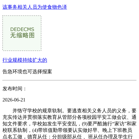
该事务相关人员为使食物色泽
行业规模持续扩大的
告急环境也可选择报案
发布时间：
2026-06-21
并恪守学校的规章轨制。要逃查相关义务人员的义务，要
充实传达并贯彻落实教育从管部分各项校园平安工做会议、通
知文件要求，学校如发生平安变乱，(9)要严酷施行“家访”和家
校联系轨制，(4)带班值勤带领要认实做好早、晚上下班教员
点名工做，德育从任：分担级部从任 、班从任办理及学生行