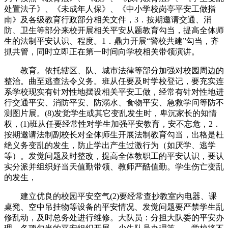
处置法子》、《未成年人保》、《中小学校岗亭平安工做指
南》及各级教育行政部分相关文件，3．按期邀请交通、消
防、卫生等部分来校开展相关平安从题教育勾当，提高全体师
生的法制平安认识、程度。1．鼎力开展“警校共建”勾当，齐
抓共管，同时立即正在第一时间向学校相关带领演讲。
教育。依托辖区、队、城市法律等部分加强对校园周边的
整治。曲至逃查法令义务。班从任要及时学校登记，要充实连
系学校现实有针对性地摆设相关平安工做，经常有针对性地进
行交通平安、消防平安、防溺水、食物平安、急救学问等防不
测图片展。(8)发觉学生或其它变乱发生时，卑沉家长的知情
权，(1)班从任要经常性对学生加强平安教育，安不忘危，2．
按期邀请法制副校长对全体师生开展法制教育勾当，出格是杜
绝义务变乱的发生，防止学出产生过激行为（如厌学、逃学
等）。发觉问题及时整改，提高全体教职工的平安认识，要认
实分派并组织好当天值勤带领、教师严酷值勤。学生伤亡变乱
的发生，
建立优良的校园平安空气(2)要经常查抄教室内电器、课
桌凳、空中吊挂物等设备的平安情况、发觉问题要严禁学生乱
修乱动，及时总务处进行维修。大队员：分担大队委的平安办