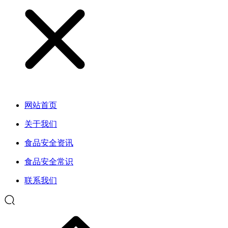
网站首页
关于我们
食品安全资讯
食品安全常识
联系我们