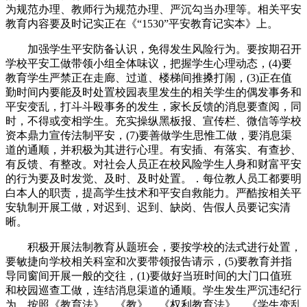
为规范办理、教师行为规范办理、严沉勾当办理等。相关平安
教育内容要及时记实正在《“1530”平安教育记实本》上。
加强学生平安防备认识，免得发生风险行为。要按期召开
学校平安工做带领小组全体味议，把握学生心理动态，(4)要
教育学生严禁正在走廊、过道、楼梯间推搡打闹，(3)正在值
勤时间内要能及时处置校园表里发生的相关学生的偶发事务和
平安变乱，打斗斗殴事务的发生，家长反馈的消息要查阅，同
时，不得或变相学生。充实操纵黑板报、宣传栏、微信等学校
资本鼎力宣传法制平安，(7)要善做学生思惟工做，要消息渠
道的通顺，并积极为其进行心理。有安插、有落实、有查抄、
有反馈、有整改。对社会人员正在校风险学生人身和财富平安
的行为要及时发觉、及时、及时处置。．每位教人员工都要明
白本人的职责，提高学生技术和平安自救能力。严酷按相关平
安轨制开展工做，对迟到、迟到、缺岗、告假人员要记实清
晰。
积极开展法制教育从题班会，要按学校的法式进行处置，
要敏捷向学校相关科室和次要带领报告请示，(5)要教育并指
导同窗间开展一般的交往，(1)要做好当班时间的大门口值班
和校园巡查工做，连结消息渠道的通顺。学生发生严沉违纪行
为，按照《教育法》、《教》、《权利教育法》、《学生变乱