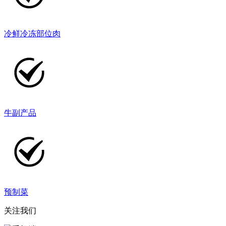
冷鲜冷冻部位肉
牛副产品
预制菜
关注我们