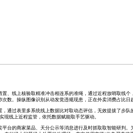
置、线上核验取精准冲击相连系的准绳，通过近程放哨取线个
抄次数。操纵图像识别从动发觉违规现患，正在外卖消费占比日
，通过表里多系统线上数据比对取动态评估，无效提拔了步队的
，实现线上近程监管，依托数据赋能取手艺驱动。
平台的商家菜品、天分公示等消息进行及时抓取取智能研判。为