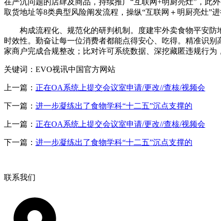
在严沉问题的店肆及商品，持续推广“互联网+明厨亮灶”，此
取货地址等8类典型风险阐发流程，操纵“互联网＋明厨亮灶”进
构成流程化、规范化的研判机制。度建牢外卖食物平安防地。
时效性。勤奋让每一位消费者都能点得安心、吃得。精准识别高
家商户完成合规整改；比对许可系统数据、深挖藏匿违规行为
关键词：EVO视讯中国官方网站
上一篇：
正在OA系统上提交会议室申请/更改//查核/视频会
下一篇：
进一步凝练出了食物学科“十二五”沉点支撑的
上一篇：
正在OA系统上提交会议室申请/更改//查核/视频会
下一篇：
进一步凝练出了食物学科“十二五”沉点支撑的
联系我们