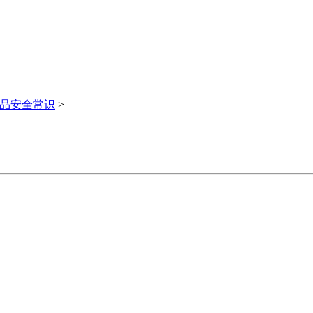
品安全常识
>