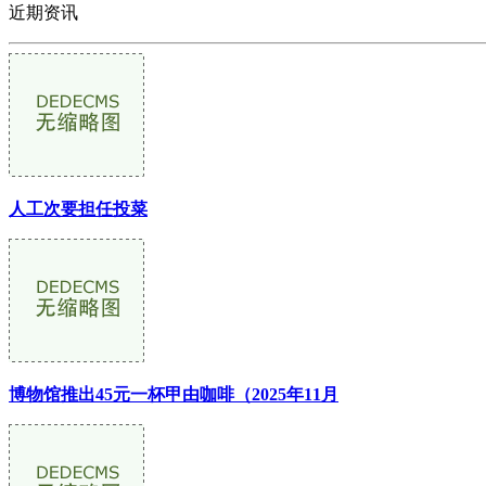
近期资讯
人工次要担任投菜
博物馆推出45元一杯甲由咖啡（2025年11月