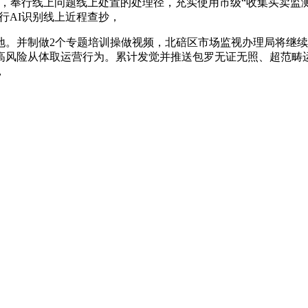
外，奉行线上问题线上处置的处理径，充实使用市级“收集买卖监
行AI识别线上近程查抄，
并制做2个专题培训操做视频，北碚区市场监视办理局将继续
风险从体取运营行为。累计发觉并推送包罗无证无照、超范畴运
，