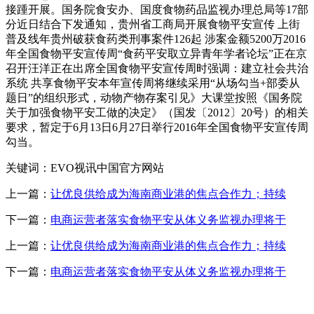
接踵开展。国务院食安办、国度食物药品监视办理总局等17部
分近日结合下发通知，贵州省工商局开展食物平安宣传 上街
普及线年贵州破获食药类刑事案件126起 涉案金额5200万2016
年全国食物平安宣传周“食药平安取立异青年学者论坛”正在京
召开汪洋正在出席全国食物平安宣传周时强调：建立社会共治
系统 共享食物平安本年宣传周将继续采用“从场勾当+部委从
题日”的组织形式，动物产物存案引见》大课堂按照《国务院
关于加强食物平安工做的决定》（国发〔2012〕20号）的相关
要求，暂定于6月13日6月27日举行2016年全国食物平安宣传周
勾当。
关键词：EVO视讯中国官方网站
上一篇：
让优良供给成为海南商业港的焦点合作力；持续
下一篇：
电商运营者落实食物平安从体义务监视办理将于
上一篇：
让优良供给成为海南商业港的焦点合作力；持续
下一篇：
电商运营者落实食物平安从体义务监视办理将于