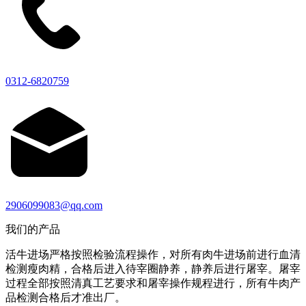
0312-6820759
2906099083@qq.com
我们的产品
活牛进场严格按照检验流程操作，对所有肉牛进场前进行血清
检测瘦肉精，合格后进入待宰圈静养，静养后进行屠宰。屠宰
过程全部按照清真工艺要求和屠宰操作规程进行，所有牛肉产
品检测合格后才准出厂。