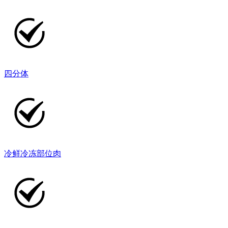
四分体
冷鲜冷冻部位肉