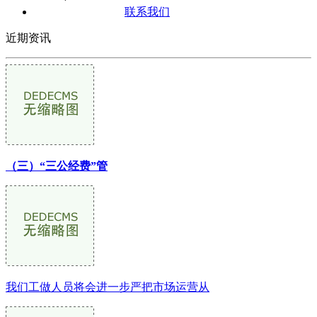
联系我们
近期资讯
（三）“三公经费”管
我们工做人员将会进一步严把市场运营从