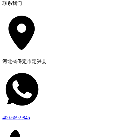
联系我们
河北省保定市定兴县
400-669-9845