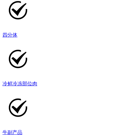
四分体
冷鲜冷冻部位肉
牛副产品