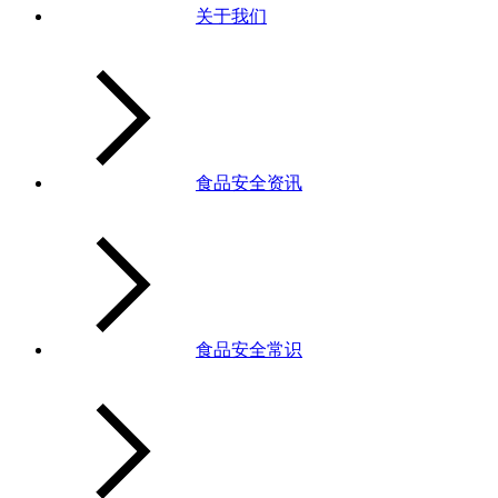
关于我们
食品安全资讯
食品安全常识