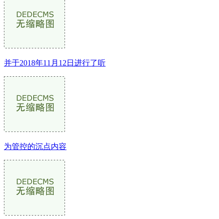
并于2018年11月12日进行了听
为管控的沉点内容