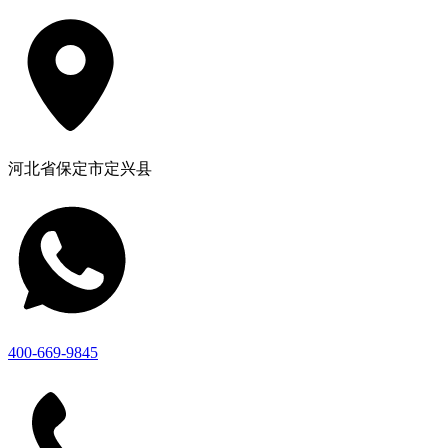
河北省保定市定兴县
400-669-9845