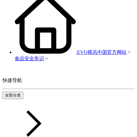
EVO视讯中国官方网站
>
食品安全常识
>
快捷导航
全部分类