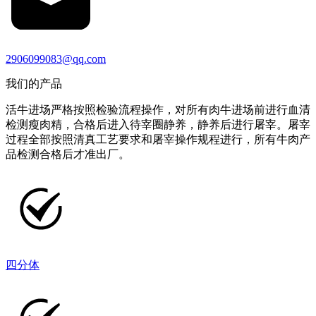
2906099083@qq.com
我们的产品
活牛进场严格按照检验流程操作，对所有肉牛进场前进行血清
检测瘦肉精，合格后进入待宰圈静养，静养后进行屠宰。屠宰
过程全部按照清真工艺要求和屠宰操作规程进行，所有牛肉产
品检测合格后才准出厂。
四分体