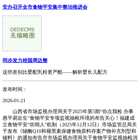
安办召开全市食物平安集中整治推进会
同步发力校园周边整
这些差别比婴配乳粉更严酷——解析婴长儿配方
发布时间：
2026-01-21
山西省市场监视办理局关于2025年第5期“你点我检 办事
惠平易近生”食物平安专项监视抽检环境的布告关心！福建成
立食物平安“吹哨人”机制（2025年12月12日）市场监管总局关
于发布《辅酶Q10和褪黑素保健食物原料存案产物补充剂型和
辅料》的通知布告市市场监视办理局关于食物平安监视抽检消