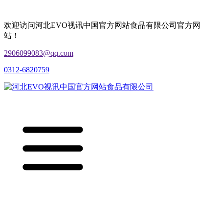
欢迎访问河北EVO视讯中国官方网站食品有限公司官方网
站！
2906099083@qq.com
0312-6820759