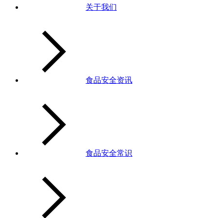
关于我们
食品安全资讯
食品安全常识