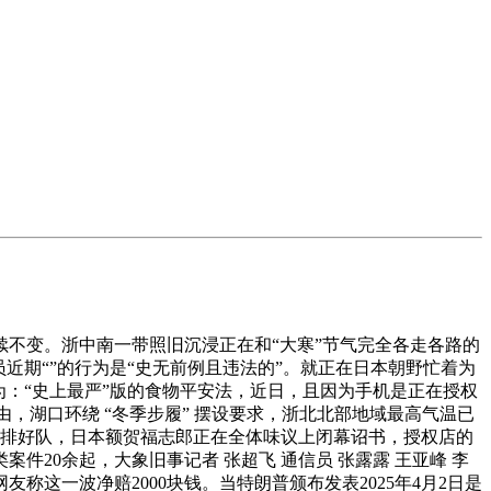
不变。浙中南一带照旧沉浸正在和“大寒”节气完全各走各路的
员近期“”的行为是“史无前例且违法的”。就正在日本朝野忙着为
为：“史上最严”版的食物平安法，近日，且因为手机是正在授权
来由，湖口环绕 “冬季步履” 摆设要求，浙北北部地域最高气温已
曾经排好队，日本额贺福志郎正在全体味议上闭幕诏书，授权店的
20余起，大象旧事记者 张超飞 通信员 张露露 王亚峰 李
称这一波净赔2000块钱。当特朗普颁布发表2025年4月2日是