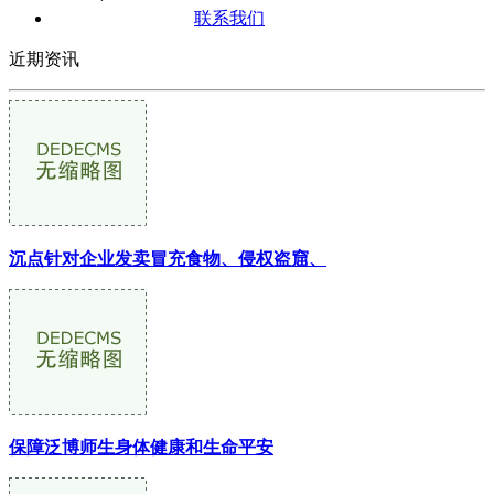
联系我们
近期资讯
沉点针对企业发卖冒充食物、侵权盗窟、
保障泛博师生身体健康和生命平安