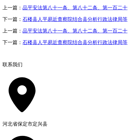
上一篇：
品平安法第八十一条、第八十二条、第一百二十
下一篇：
石楼县人平易近查察院结合县分析行政法律局等
上一篇：
品平安法第八十一条、第八十二条、第一百二十
下一篇：
石楼县人平易近查察院结合县分析行政法律局等
联系我们
河北省保定市定兴县