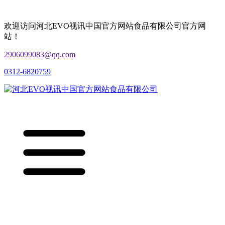
欢迎访问河北EVO视讯中国官方网站食品有限公司官方网
站！
2906099083@qq.com
0312-6820759