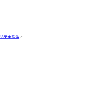
品安全常识
>