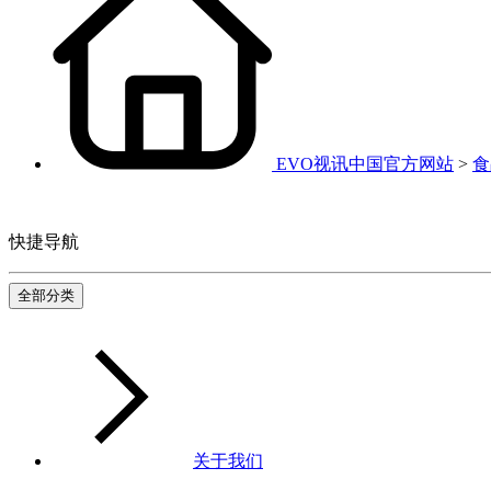
EVO视讯中国官方网站
>
食
快捷导航
全部分类
关于我们