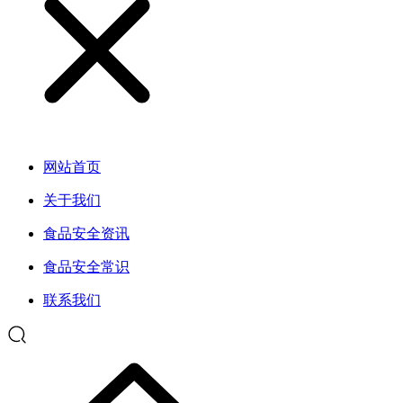
网站首页
关于我们
食品安全资讯
食品安全常识
联系我们