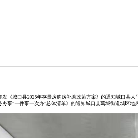
《城口县2025年存量房购房补助政策方案》的通知城口县人
办事“一件事一次办”总体清单》的通知城口县葛城街道城区地热勘