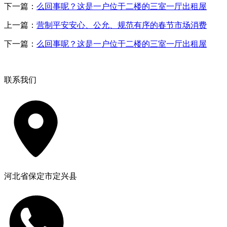
下一篇：
么回事呢？这是一户位于二楼的三室一厅出租屋
上一篇：
营制平安安心、公允、规范有序的春节市场消费
下一篇：
么回事呢？这是一户位于二楼的三室一厅出租屋
联系我们
河北省保定市定兴县