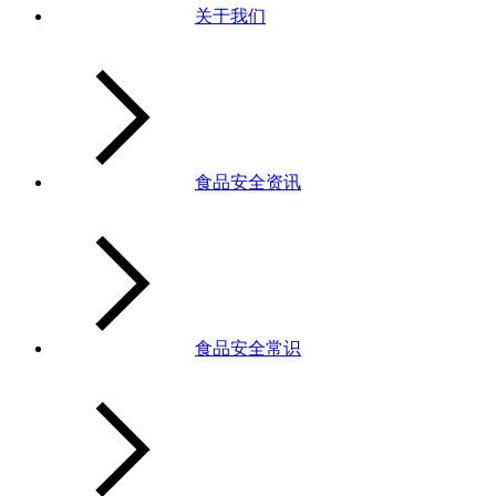
关于我们
食品安全资讯
食品安全常识