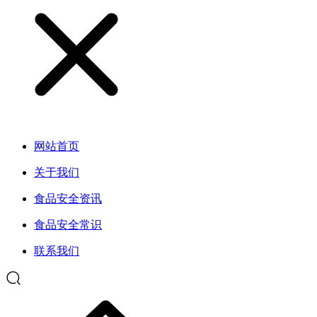
网站首页
关于我们
食品安全资讯
食品安全常识
联系我们