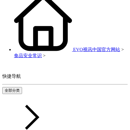
EVO视讯中国官方网站
>
食品安全常识
>
快捷导航
全部分类