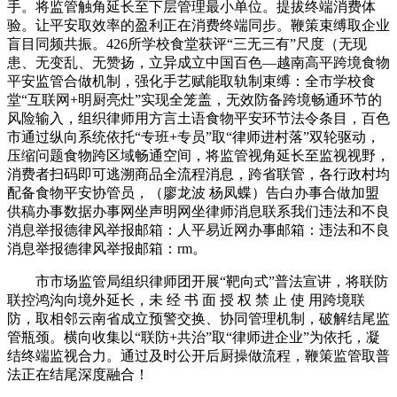
手。将监管触角延长至下层管理最小单位。提拔终端消费体
验。让平安取效率的盈利正在消费终端同步。鞭策束缚取企业
盲目同频共振。426所学校食堂获评“三无三有”尺度（无现
患、无变乱、无赞扬，立异成立中国百色—越南高平跨境食物
平安监管合做机制，强化手艺赋能取轨制束缚：全市学校食
堂“互联网+明厨亮灶”实现全笼盖，无效防备跨境畅通环节的
风险输入，组织律师用方言土语食物平安环节法令条目，百色
市通过纵向系统依托“专班+专员”取“律师进村落”双轮驱动，
压缩问题食物跨区域畅通空间，将监管视角延长至监视视野，
消费者扫码即可逃溯商品全流程消息，跨省联管，各行政村均
配备食物平安协管员，（廖龙波 杨凤蝶）告白办事合做加盟
供稿办事数据办事网坐声明网坐律师消息联系我们违法和不良
消息举报德律风举报邮箱：人平易近网办事邮箱：违法和不良
消息举报德律风举报邮箱：rm。
市市场监管局组织律师团开展“靶向式”普法宣讲，将联防
联控鸿沟向境外延长，未 经 书 面 授 权 禁 止 使 用跨境联
防，取相邻云南省成立预警交换、协同管理机制，破解结尾监
管瓶颈。横向收集以“联防+共治”取“律师进企业”为依托，凝
结终端监视合力。通过及时公开后厨操做流程，鞭策监管取普
法正在结尾深度融合！