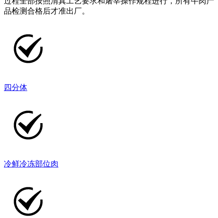
过程全部按照清真工艺要求和屠宰操作规程进行，所有牛肉产
品检测合格后才准出厂。
四分体
冷鲜冷冻部位肉