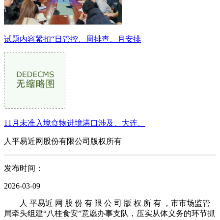
试题内容紧扣“日管控、周排查、月安排
11月未准入境食物进境港口涉及、大连、
人平易近网股份有限公司版权所有
发布时间：
2026-03-09
人 平易近 网 股 份 有 限 公 司 版 权 所 有 ，市市场监管
局牵头组建“八桂食安”意愿办事支队，压实从体义务的环节抓