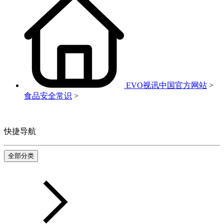
EVO视讯中国官方网站
>
食品安全常识
>
快捷导航
全部分类