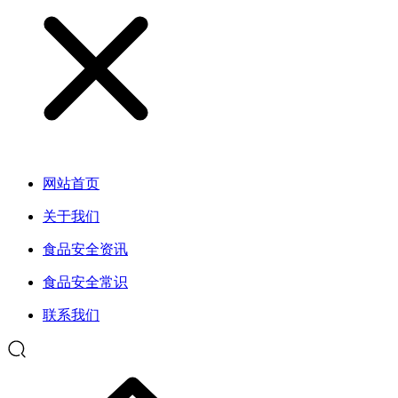
网站首页
关于我们
食品安全资讯
食品安全常识
联系我们