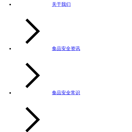
关于我们
食品安全资讯
食品安全常识