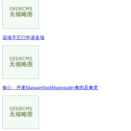
该项手艺已申请多项
食心：丹麦MariagerfjordMunicipality禽肉及禽类