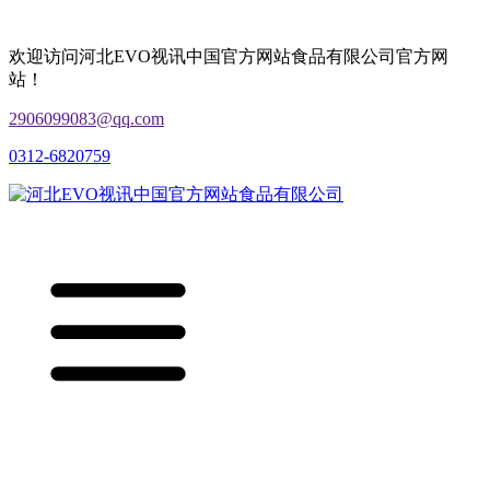
欢迎访问河北EVO视讯中国官方网站食品有限公司官方网
站！
2906099083@qq.com
0312-6820759