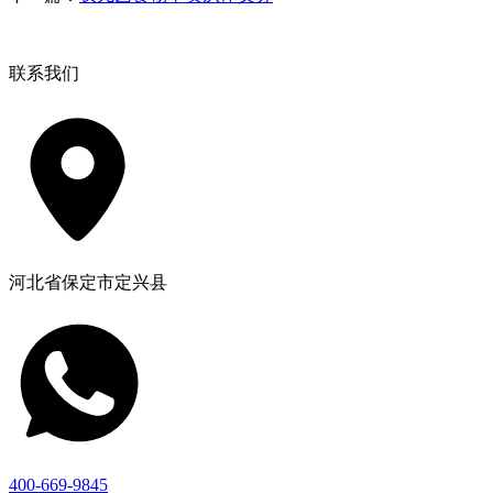
联系我们
河北省保定市定兴县
400-669-9845