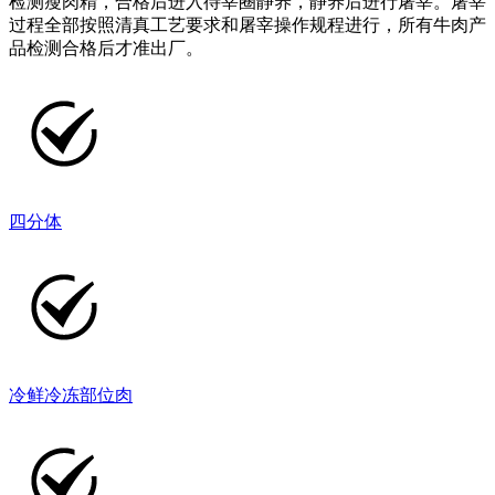
检测瘦肉精，合格后进入待宰圈静养，静养后进行屠宰。屠宰
过程全部按照清真工艺要求和屠宰操作规程进行，所有牛肉产
品检测合格后才准出厂。
四分体
冷鲜冷冻部位肉