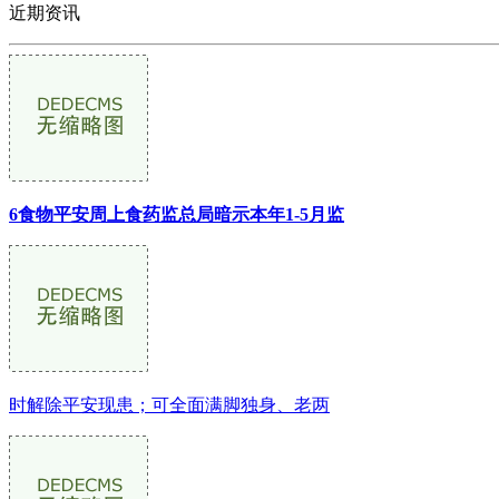
近期资讯
6食物平安周上食药监总局暗示本年1-5月监
时解除平安现患；可全面满脚独身、老两