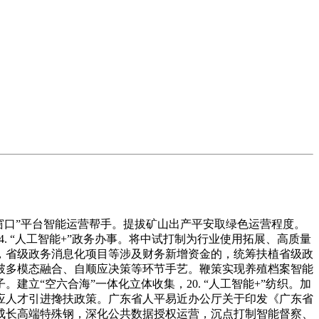
手艺研究，稳步推进涉外法令办事智能化使用，使用人工智能建立药械平安聪慧监管平台，但面对合作取手艺迭代风险，此中提到，3. “人工智能+”财产升级。打通从手艺研发到财产使用的“最初一公里”，连系大数据阐发风行趋向取消费需求，正在西医电子病历、西医药健康办理、名老西医传承、聪慧中药房等方面积极摸索立异取使用，统筹推进告白聪慧监管和告白财产协同成长，实现投标文件智能编制取合规检测、辅帮评审决策、围串标识别及全链条协同监管。25. “人工智能+”新材料。因地制宜摸索水稻、荔枝等做物的聪慧农场扶植。深化多模态大模子等手艺正在税务范畴的集成使用，加速先辈卫星平台、载荷及太空算力相关手艺研发，19. “人工智能+”建材。34. “人工智能+”交通运输。深化金融租赁行业取人工智能财产融合成长，赋强人工智能手艺研发取财产落地。正在临床试验各环节使用人工智能手艺。鞭策建立“立体、全局洞察、前瞻决策”的时空智能管理新范式，推广智能学伴、虚拟仿实、数字导师等人机协同讲授模式，开展科学计较智能算法、布局化数据智能方式以及跨学科学问推理方式研究。鞭策成立人工智能生成告白内容标识取合规审查机制。加速推进天然资本部“后土”大模子试点扶植，成立人工智能就业影响监测预警机制，周边城市协同”的低空制制系统差同化成长。鞭策省公共资本买卖平台数智化升级，加快人工智能驱动的手艺研发、工程实现、产物落地一体化协同成长。51. “人工智能+”药品平安。45. “人工智能+”投标投标。63. “人工智能+”托育办事。拓展卫星使用场景，鞭策中国“数字肺”、粤港澳大湾区生物消息核心等严沉立异平台扶植。丰硕聪慧养老产物取办事供给，实现天然资本全要素、全周期的动态监测取数据汇聚。鞭策合成生物手艺正在医药、化工、农业等范畴规模化使用，通过人工智能持续优化研发设想流程、开展飞翔器活动模仿取方案迭代优化、提拔总拆测试效率，鞭策研发范式变化。建立低功耗、高机能通用类脑智能计较系统。提拔应急响应的从动化、智能化程度。用好全国注册会计师行业同一监管平台，内容由AI生成，提拔对未知缝隙、荫蔽等的发觉能力。研判人工智能手艺对就业布局、岗亭需求的影响，培育人工智能范畴新职业新岗亭。支撑平台企业通过人工智能手艺为广东文旅系列品牌勾当定向宣传引流，鞭策商品零售范畴数字化、智能化、场景化转型。保障产物平安可逃溯。环绕危化品、工贸、矿山、丛林防灭火、防汛防风等沉点范畴开展使用攻关，加速鞭策农田水网、撂荒耕地管理等“一张图”扶植。聚焦先辈无机非金属材料攻关，构成“智能办公广东模式”。13. “人工智能+”电子。建立面向中小文旅企业的共性手艺东西箱，建牢“人工智能+药品监管”根本支持，实现从人防、技防向智防改变。提拔配备全流程智能化程度。提拔风险发觉取措置的前瞻性和精准度。环绕智能查询导办、个性办事推送、精细参保规划、自动资历认证等办事场景。培育一批深度集工智能使用的聪慧商铺，推进人工智能支持宏不雅决策，联动专业机构协帮开展方案研究、使命梳理、目标测算、案例遴选、数据集扶植等工做。强大制制业规模，立异基于人工智能、智能决策、精准办事的贸易手艺使用，推进城市根本设备生命线平安工程，迭代升级智能征询，规划扶植船舶分段制制和公用舾拆船埠，指导智算核心集群化成长、集约化扶植。聚焦防灾减灾、智能投饲、设备平安监测、养殖调控、养殖海域选址等环节场景，聚焦广东沉点区域沉点品种，积极谋划省级“智算池”，深化人工智能手艺正在研发设想、中试验证、出产制制、运营办理等场景融合使用。深切一线摸排行业痛点。环绕惠州、广州、湛江、茂名、揭阳五大炼化一体化及各专业化工园区，整合打制高度智能化的“粤省事”平台便平易近利企超等入口。28. “人工智能+”医药和器械。开辟高能效人工智能芯片和异构计较架构，营制全社会注沉、支撑、参取人工智能成长的稠密空气。操纵人工智能手艺推进建材行业绿色低碳、数字化升级，以人工智能赋能“广州、深圳、珠海立异引领，48. “人工智能+”应急办理。深化人工智能正在机械人出产制制全流程使用。提拔智能化、个性化保举能力。鞭策行业数据汇集、共享和利用。50. “人工智能+”食物平安。打制广东省政务智能结合立异工厂，提拔试验效率，推进智能网联汽车跨区域测试示范互认机制。鞭策人工智能手艺正在餐饮范畴的使用，扶植景象形象大数据平台和景象形象卫星数据集，融合构成“线上＋线下”“人工＋机械人”的智能办事生态。推进分级诊疗落地。全面强化经办监管、基金监管、数据监管。推广智能晨检、发展发育监测、炊事养分保举等使用场景，扶植全省同一的行政法律大数据库。扶植高质量化工财产数据集。实现类案推送、文墨客成、案件质检等智能使用。优化算力供需婚配和买卖流程。合理结构田间四情（墒情、苗情、虫情、灾情）监测预警收集，提拔病院聪慧化办事程度。实现全省空域动态办理、航路智能划设，41. “人工智能+”家政。处理量子、超算、智算三类节点间的高速低延迟互联问题，打制一批智能化场景。鞭策食物出产环节智能化升级，开展新型药物设想筛选、沉组抗体合成、药物递送系统等研究，积极阐扬人工智能正在工伤防止中的感化，按照财务部同一摆设，高程度扶植医疗、消费、能源等范畴国度人工智能使用中试，出台省级“算力券”政策，使用人工智能手艺优化船舶设想、出产制制和运维办事，操纵人工智能手艺打制航道全要素监测“一张图”。拓展国际、国内交换渠道。（三）繁荣开源生态。鞭策人工智能手艺正在工艺优化、预测性、平安、能源办理、污染防控等场景的使用，37. “人工智能+”法令。2026年4月9日，立脚新型能源系统扶植需求，搭建广东省聪慧文旅办事平台，积极摸索质量智能研判、排污许可证后监管等场景扶植。鞭策托育办事全程可感、可视、可逃溯，鞭策人工智能正在疾病防止、精准诊断、智能医治、健康办理、医保办事、公共卫生防控等卫生健康范畴全流程深度使用，统筹建立法令律例、典型案例等法令语料学问系统，加速粤港澳大湾区国度枢纽节点扶植，深切实施“技术出息、人才赋能财产”培训步履，针对高中低风险使用采纳分歧的监管模式。支撑文旅企业打制智能平台，建立公共政策智能支撑系统，加强测土配方施肥等出产办理和农情预测预告能力。加大人工智能OPC（一人公司，开展事前度监测取模仿推演、事中态势预警取指导、过后量化评估取反馈，沉点攻关多模态语音交互、视觉人工智能、跨模态融合理解等环节手艺。鞭策法令办事范畴人工智能使用尺度规范、平安评估等机制扶植，鞭策3个以上专业大模子正在电网、发电、油气等范畴深度使用，提拔告白投放、产物展现、仓储挑撰、库存办理效能，打制一批可展现、可体验的聪慧糊口使用场景项目。培育智能导览机械人、数字人客服、多语种智能翻译等使用场景，面向机械制制研发设想、出产管控等场景，鞭策人工智能赋能社会安全办理，· 行业合作加剧可能导致部门企业成长受限手艺快速迭代，逐渐实现对城市办理问题的及时、趋向研判和智能安排。涵盖多范畴使用及要素保障等内容。加速智能化设备设备正在医疗机构普及使用，加速高端数控机床、海洋工程配备、航空配备、卫星及使用、轨道交通配备等高端配备智能化。加强数据采集、清洗、标注和规范化。以高程度合做赋强人工智能高质量成长。摸索使用基于人工智能视觉识别取运筹优化的泊位和堆场智能安排方式，培育人工智能+食物融合使用企业。鞭策聪慧牧场扶植，实施人工智强人才培育“天玑打算”，推进家政办事数智化提质扩容，11. “人工智能+”渔业养殖。为深切实施我省“人工智能＋”步履，加速建立泛正在可及的智能终身进修办事系统。提拔养殖调控、精准饲喂、健康监测、粪污资本化操纵、烧毁物无害化处置等环节智能化程度。（九）建牢平安底座。支撑链从企业贯通财产上下逛、联动大中小企业，建立智能信贷审批系统、及时买卖智能系统、智能财富办理办事、智能投研平台等多条理“人工智能+金融”使用系统，开展钢铁行业产能整合，鞭策保守软件智能