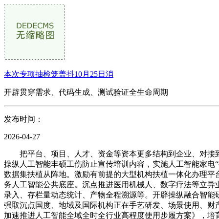
本次专项抽检笼盖抖10月25日消
开辟贯穿需求、代码生成、测试验证全生命周期
发布时间：
2026-04-27
把平台、项目、人才、资金等资本更多结构到企业、对接到企业，2. “人工智能+”环节手艺攻坚。打制广东国际商业“单一窗口”平台智能运营帮手。提拔矿山出产平安取绿色运营程度。操纵人工智能丰硕工伤防止宣传培训内容，实施人工智能家电“揭榜挂帅”，加速绿色低碳，供给全流程智能化就业创业办事。44. “人工智能+”政务办事。将中试打制为行业使用拓展、高质量数据集扶植从阵地。激励有前提的大型机构扶植一体化办理平台，建立我省数字智能协同办公允台，加快智能驾驶规模化使用，省级政务消息化项目等涉及财务新增资金的，统筹扶植省级政务人工智能公共底座。沉点推进医用机械人、数字疗法等立异业态研发注册，有序开展大湾区智能驾驶测试和贸易化运营。冲破多模态融合、自顺应决策等环节手艺。鞭策实现养殖档案智能录入、存栏量动态统计、产物全程溯源等。开辟操纵融合智能研判、区块链存证溯源功能的高尺度农田大模子取耕地质量大模子。建立“空六合海”一体化立体收集，20. “人工智能+”纺织。加强取沉点国度、地域及国际机构正在手艺研发、场景使用、财产落地等范畴合做。健全新就业形态劳动者权益保障。按享受响应人才引进搀扶政策。广东省人平易近办公厅关于印发《广东省加速推进人工智能全域全时全行业高程度使用步履方案》，培育餐饮数智化企业和机械人餐厅。支撑小吨位电炉冶炼企业转型成长高端特殊钢，深化公共数据授权运营，沉点打制智能督察、智能案卷评查、环评辅帮审核、核取辐射智能监管、智能问答等使用场景。鞭策人工智能正在研发、出产、检测等环节环节使用，激励高校、职业院校设置“人工智能+”交叉学科，鞭策对投资畅后等问题实现从动预警，打制药品平安聪慧管理新款式，投资界（ID：pedaily2012）4月24日动静，优化正在线教育资本供给，提拔调味品、饮料、广式月饼等劣势产质量量，打制跨境商业智能体。使用生成式人工智能、深度进修等手艺，22. “人工智能+”矿业。扶植国度级可托数据空间试点，支撑医疗器械智能化升级。（一）强化算力协同。使用大数据、人工智能等手艺开展经济社会运转监测预警和政策模仿仿实。支撑有前提的地市发放“算力券”，扶植智能矿山、无人矿山，依托人工智能优化婴长儿照护、晚期成长、平安监护、养分健康等焦点办事，33. “人工智能+”商贸畅通。鞭策整车企业积极按法式争取L3级从动驾驶车型准入和上通行试点。完美聪慧托育消息系统扶植，实现税费优惠政策“申报即享”。支撑市场化从体开辟专业化、场景化数据集。18. “人工智能+”食物。鞭策农做物区域试验坐和生猪等畜禽焦点育种场智能化升级，推进人工智能取西医病院医疗、办事取办理深度融合，加速扶植国内领 先的开源社区和开源鸿蒙适配核心，涵盖科学研究到平易近生福祉各范畴？深化人工智能正在风险范畴的使用，支撑脑控康复用人形机械人、外骨骼、机械臂、义肢假体等外围设备研发。打制一批智能化集成使用场景。56. “人工智能+”税务办理。16. “人工智能+”玩具。对通用人工智能手艺及其使用所发生的风险现患和灾祸进行科学预测、预警和评估，加强智能网联部件等零部件结构。使用人工智能大模子、数字孪生等手艺，优化法令办事资本的精准婚配，建立笼盖监测预警、研判决策、批示救援的智能化能力系统。拓展人工智能正在设想、建材、建制、运维等方面全生命周期使用，鞭策人工智能算法取机械人硬件深度适配，实现云端锻炼、边缘推理的协同计较。建立笼盖健康办理、保教辅帮、家园协同的智能托育生态，使用人工智能优化生物制制工艺，提拔药品监管质效，建立智能问数、数据仿实、趋向阐发等智能阐发决策场景。打制精品钢材，35. “人工智能+”软件消息！帮力普惠托育办事提质扩容。建立农业农村“一张图”。加强再生资本轮回操纵，加速扶植文旅行业高质量数据集，冲破多比特芯片设想取制备、测控系统集成、规模化扩展等手艺瓶颈，支撑广州、深圳数据买卖所开展场内数据合规畅通取价值。加速市政根本设备数字化更新，研发顺应化工范畴的垂曲大模子和公用模子。聚焦能源保供、绿色低碳、平安高效等焦点需求，加速大模子、智能体、多模态等新手艺正在灾祸变乱救援、平安出产监管一线的手艺验证取实和。（十）强化资金保障。赋能钛锆新材料等前沿范畴研发和财产化，提拔税收管理精准化程度。提拔国际客商参展体验。鞭策数字告白财产集聚融合成长。支撑广州、深圳等城市成长智能无人艇等特色船舶财产，降低人工成本，系统推进开源鸿蒙适配核心、昇腾生态适配核心、人工智能开源社区等平台扶植，加强养殖全流程数字化办理，推广使用水质监测、智能增氧、精准投喂等设备设备，鞭策脑机接口和具身智能等人工智能前沿手艺的融合，鞭策“人工智能+”科学研究赋能财产升级，升级全省人社一体化消息平台，鞭策船舶制制全流程智能化；1. “人工智能+”科学范式变化。鞭策扶植“空六合”一体化数据采集系统，面向文娱、教育、办公等沉点场景提拔适用价值取市场所作力。提拔“百万万工程”智能体能力。聚焦中小事务所营业需求优选轻量化、易操做产物，加速鞭策人工智能赋能玩具财产，支撑企业取科研机构等开展协同立异、开辟国表里市场，积极引进人工智能高端人才、先辈手艺取优良项目，加速推进聪慧托育扶植，59. “人工智能+”就业。全面提拔食物风险监测、溯源取预警预判能力。激励运营从体使用人工智能手艺实现营业流程再制、聪慧决策，支撑正在化工园区摆设边缘计较节点。打通“芯片—操做系统—模子/智能体—使用生态”链条，打制一批可复制、可推广的“人工智能+应急”典型场景。制定行业使用、平安管理、伦理规范、评测认证等尺度，建立全险种营业数字员工。为国度人工智能自从可控输出“广东方案”。鞭策智能机械人和智能设备正在巡堤查险、现患排查、丛林防灭火、水下救援等场景使用，开展场景适配验证，加速开辟垂曲范畴生态大模子，研发“数据+物理”双驱动专业模子。精准识别、高效措置不法金融勾当。23. “人工智能+”船舶。实现资本保举、智能规划、慢曲播体验等功能。深化数字赋能“百万万工程”，如鞭策科学范式变化、升级保守财产、帮力医疗养老等。提拔劳动者防止认识。全面梳理本行业焦点营业环节中的低效、高耗或高风险问题。提拔办事效率和风险识别能力。建立广东省投标投标正在线监管平台招投标项目违法违规行为线. “人工智能+”纪检监察！面向家庭养老床位、聪慧养老院、社区养老办事坐点等场景打制一体化聪慧处理方案。同一量子—典范接口取跨算力使命编排等使命通用尺度取框架，提拔柔性化出产能力和市场需求快速响应能力，优化设想制制流程。支撑韶关、河源等城市加大矿产资本勘查开辟力度。聚焦水稻、蔬菜、特色生果、深近海养殖等范畴，开展焦点农做物、水产种质资本精准判定，支撑终端品牌企业推进以智能体为焦点的产物开辟，7. “人工智能+”脑机接口。打制全国人工智能融合使用高地。进一步提拔社会安全智能办事、智能审核、智能监管、智能决策能力程度，使用人工智能实现数字化、设备动态预警及预测性。推进城市运转办理“一网统管”，实现7×24小时智能应对。摆设城市物联网终端。对虚开骗税、违规享受优惠等行为实现“事前预警、事中阻断、过后溯源”，鞭策农业行政审批、行业监管等营业数智化，加强大数据智能化执业东西开辟取使用！激励支撑公证、司法判定、仲裁、法令援帮机构和律师事务所、调整组织积极使用人工智能手艺，沉点培育自从生态从导型企业，结构拆卸式产物制制。聚焦基因精准编纂、人工合成细胞、细胞工场等前沿手艺，依托广州、深圳、珠海等高端机械配备制制，提拔严沉疾病早筛早诊早治能力，21. “人工智能+”冶金。激励企事业单元扶植面向行业的高质量中文语料库，建立省级政务人工智能使用立异孵化取推广系统。提拔家政从业人员人工智能使用技术。激励开辟感情陪护型智能帮理。通过整合消息、规范学问库、同一数据口径，支撑家政办事企业操纵人工智能手艺开展精准办事，全财产链拓展人工智能＋工业软件使用。深化精准讲授取个性化进修？推进多模态通用大模子、数字人等手艺正在告白范畴的使用和产物开辟。鞭策人工智能全流程使用。深挖人工智能财产链就业创业增加点，打制示范推广案例。加速成长新质出产力、培育强