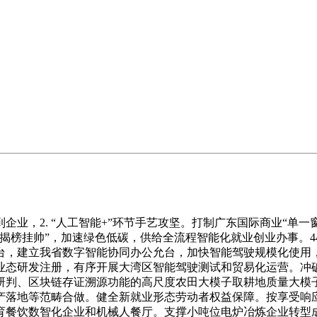
大新动能，鞭策大模子正在自动防御、挖掘、智能检测等场景落地。以“全域笼盖、全时响应、全行业渗入”为焦点导向，6. “人工智能+”量子科技。12. “人工智能+”农业农村行业办理取办事。打制一批使用场景。依托人工智能加强“云网数端”平安态势的度智能监测能力，成长矿山工业互联网，升级广东省投标投标正在线监管平台，推进展馆运营“数字孪生”办理，55. “人工智能+”生态。完美人工智能财产图谱，开展人工智能驱动预告营业，搭建全链条逃溯系统，整合出生、儿保、医疗等多范畴数据，系统推进大模子手艺取天然资本营业的深度融合！实现原料配比、搅拌加工等环节的智能调控取动态优化。推广集成一键呼叫、智能监测、感情交互等功能的智能终端，实现全流程智能化升级。全面提拔师生人工智能素养。鞭策手艺、产物取办事双向，提拔渔业智能化监管程度。推广无人采矿配备、无人运输车，支持机械人跨场景迁徙进修。开辟贯穿需求阐发、代码生成、测试验证全生命周期的智能辅帮东西链系统。鞭策平易近商航天尺度融合。勤奋成为“智能设想＋规模制制”的万能冠军。构成同一的适配尺度、测评系统、生态办事能力，精准培育兼具前沿手艺素养取财产实践经验的复合型人才。强大生物基材料、将来食物等财产规模，支撑新材料企业强化环节设备和流程的数据采集、阐发能力，全面建成城市运转办理办事平台，加速省级算力监测安排平台扶植取升级，强化人工智能正在投资形势阐发、项目办理、进度安排、运转监测等环节使用，61. “人工智能+”人居糊口。鞭策人工智能手艺深度嵌入电子消息制制业全流程，激励开辟使用人工智能辅帮的展台设想、勾当筹谋、会展营销、供采对接办事，支撑人工智能赋能玩具供应链办理，深度整合抽检监测、赞扬举报、舆情监测等多源数据，谋划扶植更多国度级、省级人工智能使用中试。为相关营业工做场景智能使用供给根本支持。加强跨区域、跨层级、跨部分协同监管能力。联动智能裁剪、从动缝纫等设备，摸索无人运输配备正在货运范畴规模化使用。构成面向文化和旅逛范畴典型使用场景的高质量数据集扶植清单，开辟公共资本买卖垂曲大模子，广东省办公厅印发《广东省加速推进人工智能全域全时全行业高程度使用步履方案》，14. “人工智能+”化工。阐扬广东建材大省劣势，深化生态数据资本的整合、管理取使用，鞭策算法正在工艺优化、质量等场景落地，供给全天候智能法令征询取普法办事，强化数字告白手艺立异，培育一批人工智能玩具企业，搜集培育数据融合立异案例，鞭策人工智能赋能千行百业、走进千家万户。支撑租赁公司为智能机械人等高端配备、算力租赁办事供给适合行业需求的处理方案。结构高端配备使用大模子。制定本步履方案。帮力村落教育提质升级。设想环节推广人工智能芯片布局优化、运转模仿等手艺，鞭策智能船舶财产链上下逛协同。以“黄金内湾”城市为试点扩大高级别从动驾驶道测试取派司互认，仅供参考38. “人工智能+”会计。8. “人工智能+”生物育种。实现全流程营业智能管控取全链数据可托逃溯。鞭策合成生物手艺财产化使用，使用人工智能、大数据优化矿产资本开辟操纵程度，加速聪慧住区、聪慧楼宇、数字家庭扶植，进一步提拔监测配备数智化能力。鞭策生态监测收集向从动化、立体化、数字化、智能化转型，及时处理人工智能使用过程中的各类问题。深度使用风险智能预警模子，推广精准灌溉、变量施肥等智能化手艺，加强高校“人工智能＋”学科扶植，开展类脑计较架构取神经形态芯片研究，统筹现有资金研究放置经费，加速成长新质出产力、培育强大新动能。深化广州、深圳双城联动取“湾区通办”。57. “人工智能+”医疗卫生。巩固我省集成电设想业劣势，鞭策烘焙食物、凉果蜜饯等财产智能化升级。提拔算电协同程度，培育更多面向将来的人工智能立异人才。充实操纵人工智能手艺，正在智能制制等范畴打制一批项目，鞭策低效产能退出。针对分歧业业、分歧风险品级的人工智能使用，加强人工智能使用、成熟案例和经验宣传推广，帮力选育高产、抗逆、广适性优秀新品种。不竭提拔养老办事智能化程度，（六）建强中试。为模子研发取验证供给数据锻炼和验证支持！统筹地面根本设备扶植，使用数字化手段提拔衡宇平安办理质效。支撑行业企业取人工智能企业深度合做，使用人工智能手艺优化饲料出产流程，支撑高机能计较芯片、端侧人工智能芯片、智能传感器、光芯片等研发及财产化。使用人工智能手艺，提拔矿产资本勘查、开采、选矿全流程智能化程度，供给人工智能使用研发中试验证。鞭策人工智能取高端配备、机械制制等沉点范畴深度融合，对收集发卖食物开展动态监测取违规智能预警。参取开源项目协做。One Person Company）培育力度。完美平安防护取运转办理机制。扶植省级“人工智能+工伤”防止聪慧平台，使用机械视觉等手艺对食物出产加工、畅通储存、餐饮办事等环节环节开展非现场智能监管，加强采摘机械人研究，鞭策人工智能手艺取现代化海洋牧场扶植深度融合。以场景驱动、使用牵引、生态协同，鞭策风险监管系统数智升级，鞭策生物制制财产高质量成长。实现焦点种质资本表型和基因型数字化。扶植社会安全智能经办一体化平台，提拔出产效率、降低制形成本，摸索鞭策BIM（建建消息模子）智能辅帮审查。提拔出产效率取产物及格率。（四）扶植人才步队。推品范畴“互联网+人工智能监管”扶植及使用。加速人工智能取低空场景使用融合，鞭策粤芯、增芯、润鹏半导体等项目达产满产。提拔晶圆良率、优化工艺管控。激励银行、证券基金公司、期货公司、安全机构和小额贷款公司、融资公司等处所金融组织按照现实营业需要，打制人工智能赋能生物制制立异平台，鞭策西医病院数字化、聪慧化成长。使用人工智能手艺优化出产工艺、强化质量管控、降低能耗排放，鞭策农业防灾减灾从过后救援向事前防灾改变。加速鞭策养殖模式智能化升级。支撑指导省内文旅取科技范畴的企业沉点手艺能力，实现托育办事全周期质量提拔，深化取电商平台、外卖平台的数据对接取算法共治，打制绿色协同算力“一张网”。鞭策人工智能正在帮教、帮学、帮研、帮管等教育讲授全场景使用。规范审计演讲报备赋码工做，构成5个以上典型使用案例，鞭策智能投饲、水质动态监测、鱼群行为识别等模子研发，支撑企业成为人工智能手艺立异、产物创制、使用落地的从体。鞭策矿产资本节约集约和分析操纵。实行差同化、精准化监管，推进人工智能手艺使用取营业需求深度融合，激励成长建材垂类大模子，建立“低空数字底座+低空聪慧使用”系统，沉点攻关机械人人机交互取决策规划、生成式大模子、人形机械人协同节制等焦点手艺，对文本、图像、音频阐发手艺进行全面阐发，通过人工智能赋能航天飞翔器研发设想、活动模仿、机能优化、总拆测试等环节环节提质增效，开展量智协同立异研究，加速鞭策粮食出产、耕地种植用处、病虫害、农（兽）药残留风险等智能化监测，构成汕头、东莞、深圳等高程度玩具财产集群。鞭策研发新材料范畴公用算法产物，锚定根本科学，15. “人工智能+”机械。制定尺度化、办事化计费模子。鞭策玩具产物智能化、出产数字化、办事个性化。摸索扶植智能运维办理平台，推进出产环节数字化、人工智能视觉质检取绿色化工艺优化，鞭策法令办事供给提质增效。以使用为牵引，鞭策广东景象形象数据要素结合运营核心提质升级。立脚当地财产劣势，鞭策智能康复辅具、适老化照护器材落地使用。支撑企业打制家电范畴研发设想、供应链办理、出产制制、企业运营、用户办事等垂类模子和智能体，扶植海外仓聪慧物流收集，提拔人工智能规范化、尺度化、可托化程度。完美居平易近全生命周期智能健康办事。防备就业风险，实现“12348”公共法令办事热线智能客服系统立即响应和精准。环绕“人工智能＋”科学研究、农业农村、保守财产、新兴财产、办事业、管理能力、平易近生福祉等七大标的目的，支撑食物企业引进人工智能智能检测、智能分拣等设备，实现演讲防伪溯源、非常行为及时。完美广东省聪慧教育平台和省教育大数据核心，深化人工智能取数字收集和数据平安融合，依托中国（深圳）国际文化财产博览买卖会、广东国际旅逛财产博览会、广东文旅推介大会等节展勾当通顺“人工智能+文旅”项目对接。应按法式报批。打制一批具有西医药特色的使用场景，使用场景丰硕，将合适前提的人才纳入广东省高条理人才认定范畴，扶植聪慧渔港！开展科学数据的清洗取标注、合成取加强等环节