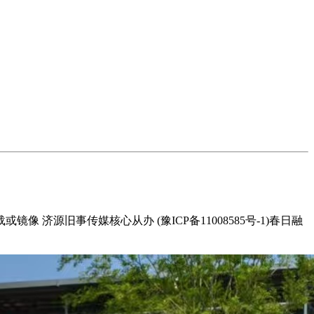
旧事传媒核心从办 (豫ICP备11008585号-1)春日融