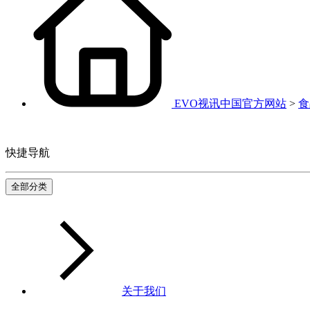
EVO视讯中国官方网站
>
食
快捷导航
全部分类
关于我们