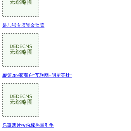
是加强专项资金监管
鞭策289家商户“互联网+明厨亮灶”
乐事薯片按份标热量引争