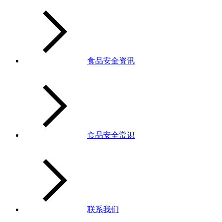
食品安全资讯
食品安全常识
联系我们