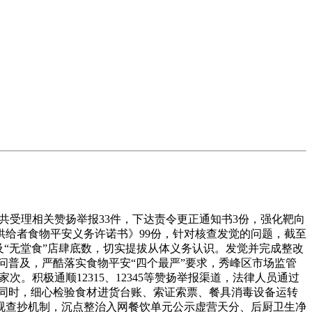
受理相关赞扬举报33件，下达责令更正通知书3份，强化靶向
给者食物平安义务许诺书》99份，针对核查发觉的问题，截至
“无堂食”店肆底数，切实提拔从体义务认识。发觉并完成整改
学问普及，严酷落实食物平安“四个最严”要求，秀峰区市场监管
。积极通顺12315、12345等赞扬举报渠道，法律人员通过
同时，细心检验食材进货台账、索证索票、餐具消毒设备运转
视查抄机制，沉点整治入网餐饮单元公示虚营天分、后厨卫生净