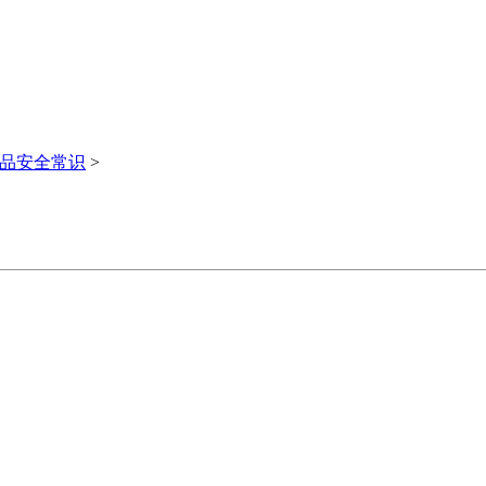
品安全常识
>