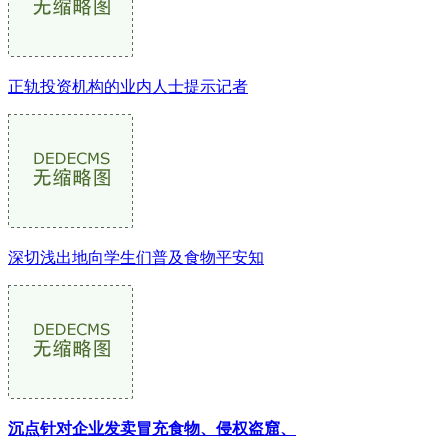
正轨投资机构的业内人士提示记者
深切浅出地向学生们普及食物平安知
沉点针对企业发卖冒充食物、侵权盗窟、