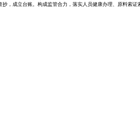
查抄，成立台账。构成监管合力，落实人员健康办理、原料索证