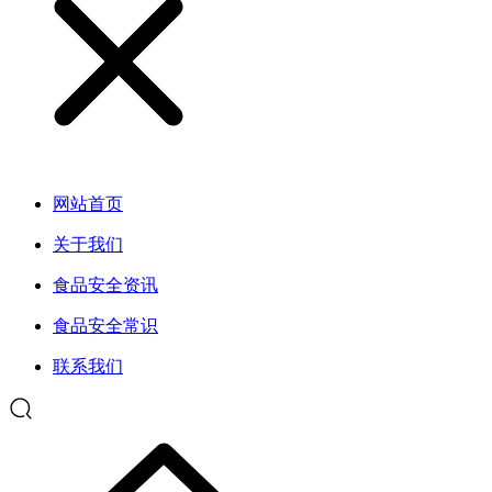
网站首页
关于我们
食品安全资讯
食品安全常识
联系我们