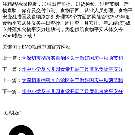
注精品Word模板，加强出产前提、进货检验、过程节制、产
物查验、储存及交付节制、食物召回、从业人员办理、食物平
安变乱措置及食物添加剂办理等9个方面的风险管控2023年度
食物平安从体义务---日查抄、周排查、月安排、年总结(表)成
立并落实食物平安办理轨制，为您供给食物平安从体义务
Word模板下载！
关键词：EVO视讯中国官方网站
上一篇：
为深切贯彻落实自治区关于做好国庆中秋两节和
下一篇：
州中小学及长儿园食堂开展了尺度化食物平安分
上一篇：
为深切贯彻落实自治区关于做好国庆中秋两节和
下一篇：
州中小学及长儿园食堂开展了尺度化食物平安分
联系我们