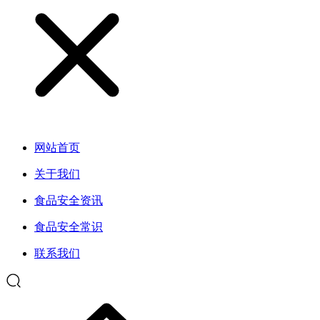
网站首页
关于我们
食品安全资讯
食品安全常识
联系我们