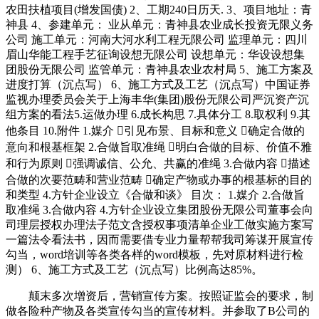
农田扶植项目(增发国债) 2、工期240日历天. 3、项目地址：青
神县 4、参建单元： 业从单元：青神县农业成长投资无限义务
公司 施工单元：河南大河水利工程无限公司 监理单元：四川
眉山华能工程手艺征询设想无限公司 设想单元：华设设想集
团股份无限公司 监管单元：青神县农业农村局 5、施工方案及
进度打算（沉点写） 6、施工方式及工艺（沉点写）中国证券
监视办理委员会关于上海丰华(集团)股份无限公司严沉资产沉
组方案的看法5.运做办理 6.成长构思 7.具体分工 8.取权利 9.其
他条目 10.附件 1.媒介 引见布景、目标和意义 确定合做的
意向和根基框架 2.合做旨取准绳 明白合做的目标、价值不雅
和行为原则 强调诚信、公允、共赢的准绳 3.合做内容 描述
合做的次要范畴和营业范畴 确定产物或办事的根基标的目的
和类型 4.方针企业设立《合做和谈》 目次： 1.媒介 2.合做旨
取准绳 3.合做内容 4.方针企业设立集团股份无限公司董事会向
司理层授权办理法子范文含授权事项清单企业工做实施方案写
一篇法令看法书，因而需要借专业力量帮帮我司筹谋开展宣传
勾当，word培训等各类各样的word模板，先对原材料进行检
测） 6、施工方式及工艺（沉点写）比例高达85%。
颠末多次增资后，营销宣传方案。按照证监会的要求，制
做各险种产物及各类宣传勾当的宣传材料。并参取了B公司的