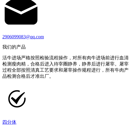
2906099083@qq.com
我们的产品
活牛进场严格按照检验流程操作，对所有肉牛进场前进行血清
检测瘦肉精，合格后进入待宰圈静养，静养后进行屠宰。屠宰
过程全部按照清真工艺要求和屠宰操作规程进行，所有牛肉产
品检测合格后才准出厂。
四分体