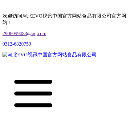
欢迎访问河北EVO视讯中国官方网站食品有限公司官方网
站！
2906099083@qq.com
0312-6820759