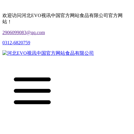
欢迎访问河北EVO视讯中国官方网站食品有限公司官方网
站！
2906099083@qq.com
0312-6820759