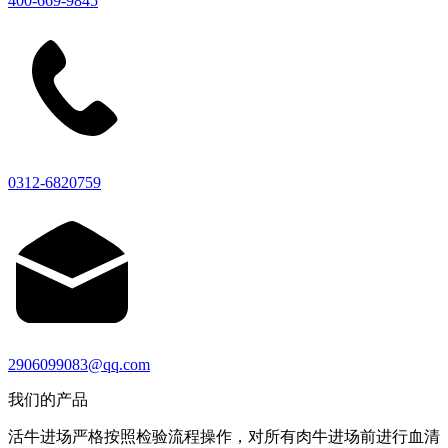
400-669-9845
0312-6820759
2906099083@qq.com
我们的产品
活牛进场严格按照检验流程操作，对所有肉牛进场前进行血清