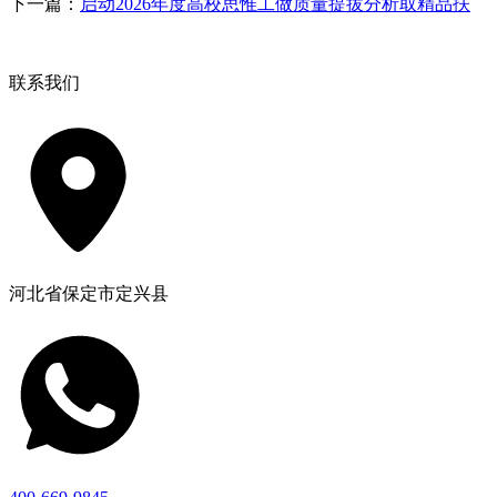
下一篇：
启动2026年度高校思惟工做质量提拔分析取精品扶
联系我们
河北省保定市定兴县