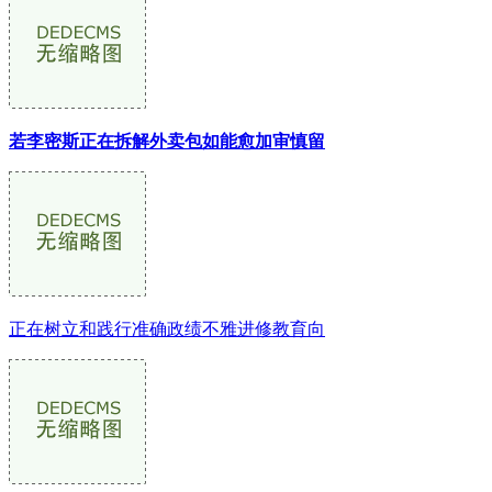
若李密斯正在拆解外卖包如能愈加审慎留
正在树立和践行准确政绩不雅进修教育向