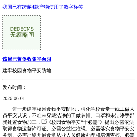
我国已有跨越4款产物使用了数字标签
该局已督促收集平台限
建牢校园食物平安防地
发布时间：
2026-06-01
进一步建牢校园食物平安防地，强化学校食堂一线工做人
员平安认识，不准未穿戴洁净的工做衣帽、口罩和未洁净手部
就处置食物加工，
《校园食物平安“十必需”》提出必需依法
取得食物运营许可证、必需公益性准绳、必需落实食物平安义
务制、必需严酷开展食堂从业人员健康办理和培训查核、必需