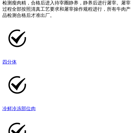
检测瘦肉精，合格后进入待宰圈静养，静养后进行屠宰。屠宰
过程全部按照清真工艺要求和屠宰操作规程进行，所有牛肉产
品检测合格后才准出厂。
四分体
冷鲜冷冻部位肉