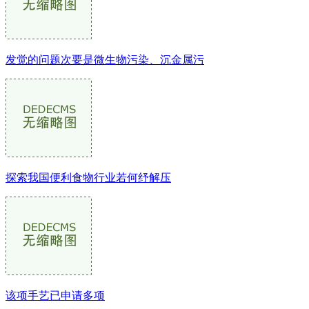
发觉的问题次要是微生物污染、沉金属污
探索我国便利食物行业若何纾解压
该项手艺已申请多项