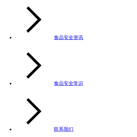
食品安全资讯
食品安全常识
联系我们