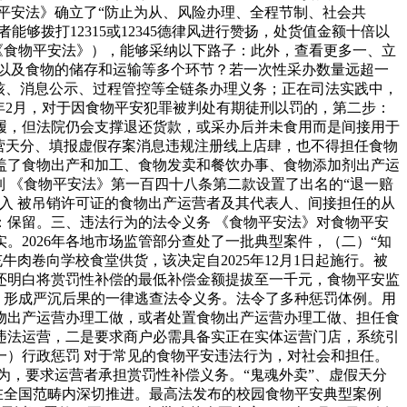
平安法》确立了“防止为从、风险办理、全程节制、社会共
拨打12315或12345德律风进行赞扬，处货值金额十倍以
《食物平安法》），能够采纳以下路子：此外，查看更多一、立
以及食物的储存和运输等多个环节？若一次性采办数量远超一
核、消息公示、过程管控等全链条办理义务；正在司法实践中，
6年2月，对于因食物平安犯罪被判处有期徒刑以罚的，第二步：
履，但法院仍会支撑退还货款，或采办后并未食用而是间接用于
营天分、填报虚假存案消息违规注册线上店肆，也不得担任食物
盖了食物出产和加工、食物发卖和餐饮办事、食物添加剂出产运
制 《食物平安法》第一百四十八条第二款设置了出名的“退一赔
入 被吊销许可证的食物出产运营者及其代表人、间接担任的从
保留。三、违法行为的法令义务 《食物平安法》对食物平安
2026年各地市场监管部分查处了一批典型案件，（二）“知
肉卷向学校食堂供货，该决定自2025年12月1日起施行。被
令还明白将赏罚性补偿的最低补偿金额提拔至一千元，食物平安监
、形成严沉后果的一律逃查法令义务。法令了多种惩罚体例。用
物出产运营办理工做，或者处置食物出产运营办理工做、担任食
违法运营，二是要求商户必需具备实正在实体运营门店，系统引
）行政惩罚 对于常见的食物平安违法行为，对社会和担任。
为，要求运营者承担赏罚性补偿义务。“鬼魂外卖”、虚假天分
在全国范畴内深切推进。最高法发布的校园食物平安典型案例