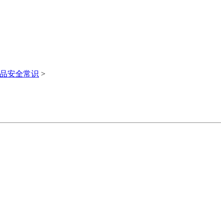
品安全常识
>