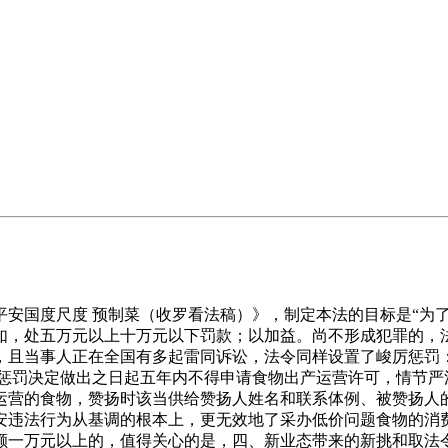
国度尺度 预制菜（收罗看法稿）》，制定本法的目标是“为了
如，处五万元以上十万元以下罚款；以加益。尚不形成犯罪的，
，且当事人正在全国有多起雷同诉讼，法令同样设置了峻厉惩罚
自惩罚决定做出之日起五年内不得申请食物出产运营许可，情节
运营的食物，赞扬时该当供给赞扬人姓名和联系体例、被赞扬人
安违法行为从基调的根本上，更无效地了采办低价问题食物的消
额一万元以上的，值得关心的是，四、新业态带来的新挑和取法令