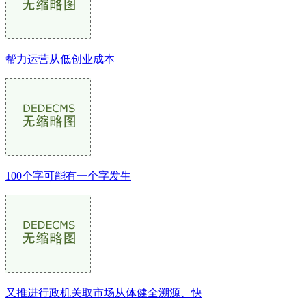
帮力运营从低创业成本
100个字可能有一个字发生
又推进行政机关取市场从体健全溯源、快