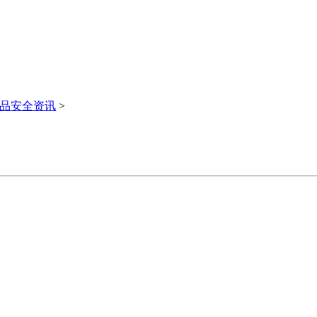
品安全资讯
>