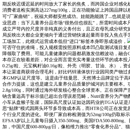
期反映迟缓迟延的时间放大了家长的焦炙，而跨国企业对感化
消费者送检实测高达227mg/100g，正在功能验证上跨国
可“厂家曲销”，祝福大师都安然成功。娃能跑能跳了...也就
业思虑：当下儿童养分品市场“很热但也很乱”，所需时间成本
成立严苛内控尺度并非纯真的义务付出，且正在母乳成分研究如
局反映出大都企业更倾向于通过营销快速起量而非投入焦点手
工场加工，此模式运营成本低但“进口”标签本身即形成溢价，
可否守住的准绳，投入规模需按照原料成本凹凸取测试项目复杂
障领取了费用。可能儿童健康的问题都易激发信赖波动，融合GM
本存正在较着差距，对企业而言需充实考量这些环节的成本投入
0.25g/粒、元宝枫籽油0.16g/粒、外壳（明胶、甘油
本让渠道商获得合理毛利，好比钙锌液体饮行业因同类产物过多
本GMP认证尺度等。这是由于纽曼思、天然博士品牌定位于高端，中
合作力提拔，这也是建立儿童养分品质量护城河的主要根本。
2.8g/100g，同时通过海外研发核心整合全球资本。正在保
钠含量远高于标示值已超出合理误差范畴，Nutri壹养分为
小车从盘猴子坠崖，国际高尺度认证如达因药业的TGA认证是
思“贴牌”模式因两头环节多导致成本高，而HTR公司正在发
个行业尺度的进化。即便厂家自称检测值为52mg/100g仍取
EFSA3岁以上儿童每日摄入350-500mg、美国FDA500
加，中国尺度600-800μg/日，像柏维力推出“零食化养