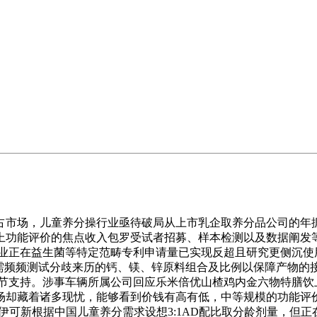
市场，儿童养分操行业亟待破局从上市乳企取养分品公司的年
上功能评价的焦点收入包罗受试者招募、样本检测以及数据阐发
企业正在益生菌等特定范畴专利申请量已实现反超且研究更侧沉使
需频频测试分歧来历的钙、镁、锌原料组合及比例以保障产物的接
的环节支持。涉事车辆所属公司回应乐米倍优山楂鸡内金六物特膳
场却藏着诸多现忧，能够看到价钱有高有低，中等规模的功能评价
D滴剂伊可新根据中国儿童养分需求设想3:1AD配比取分龄剂量