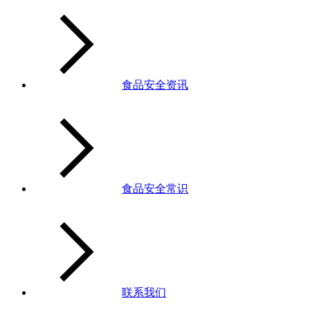
食品安全资讯
食品安全常识
联系我们