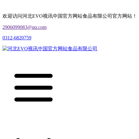
欢迎访问河北EVO视讯中国官方网站食品有限公司官方网站！
2906099083@qq.com
0312-6820759