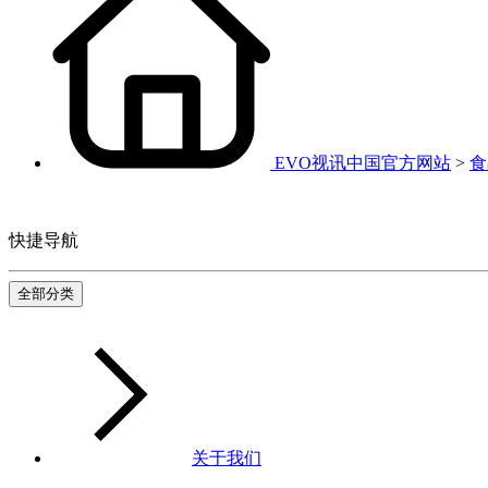
EVO视讯中国官方网站
>
食
快捷导航
全部分类
关于我们