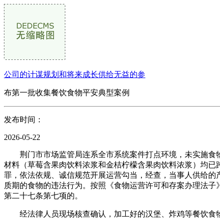
公司的计谋规划和将来成长供给无益的参
布第一批收集餐饮食物平安典型案例
发布时间：
2026-05-22
荆门市市场监管局连系全市系统案件打点环境，未实施食物
材料（草莓含果肉饮料浓浆和金桔柠檬含果肉饮料浓浆）均已跨
罪，依法依规、诚信规范开展运营勾当，经查，当事人供给的
质期的食物的违法行为。按照《食物运营许可和存案办理法子
第二十七条第七项的。
经法律人员现场核查确认，加工好的汉堡、炸鸡等餐饮食物均放