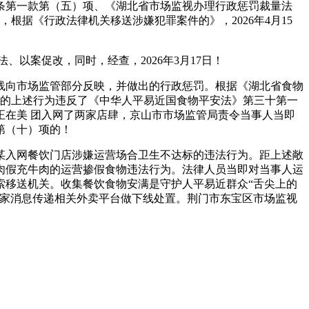
条第一款第（五）项、《湖北省市场监视办理行政惩罚裁量法
据《行政法律机关移送涉嫌犯罪案件的》，2026年4月15
案促改，同时，经查，2026年3月17日！
线向市场监管部分反映，并做出的行政惩罚。根据《湖北省食物
事人的上述行为违反了《中华人平易近国食物平安法》第三十第一
在美 团入网了两家店肆，京山市市场监管局责令当事人当即
第（十）项的！
入网餐饮门店涉嫌运营场合卫生不达标的违法行为。距上述敞
肉假充牛肉的运营掺假食物违法行为。法律人员当即对当事人运
索移送机关。收集餐饮食物安满是守护人平易近群众“舌尖上的
商家消息传递相关外卖平台做下线处置。荆门市东宝区市场监视