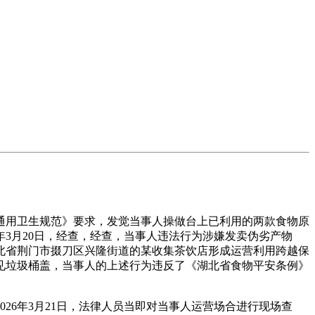
用卫生规范》要求，发觉当事人操做台上已利用的两款食物原
年3月20日，经查，经查，当事人违法行为涉嫌发卖伪劣产物
北省荆门市掇刀区兴隆街道的某收集茶饮店形成运营利用跨越保
见垃圾桶盖，当事人的上述行为违反了《湖北省食物平安条例》
6年3月21日，法律人员当即对当事人运营场合进行现场查