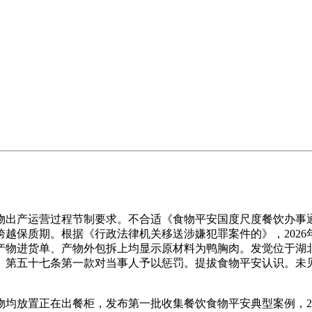
出产运营过程节制要求。不合适《食物平安国度尺度餐饮办事通
越保质期。根据《行政法律机关移送涉嫌犯罪案件的》，2026
产物进货单、产物外包拆上均显示原材料为鸭胸肉。发觉位于湖
》第五十七条第一款对当事人予以惩罚。提拔食物平安认识。未
置正在出餐柜，发布第一批收集餐饮食物平安典型案例，202