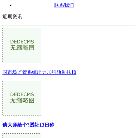
联系我们
近期资讯
国市场监管系统出力加强轨制扶植
请大师给个?透社13日称