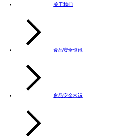
关于我们
食品安全资讯
食品安全常识