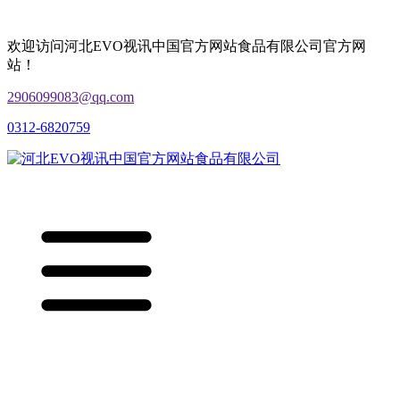
欢迎访问河北EVO视讯中国官方网站食品有限公司官方网
站！
2906099083@qq.com
0312-6820759