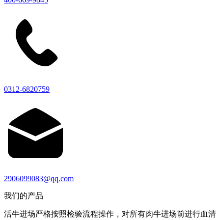
0312-6820759
2906099083@qq.com
我们的产品
活牛进场严格按照检验流程操作，对所有肉牛进场前进行血清