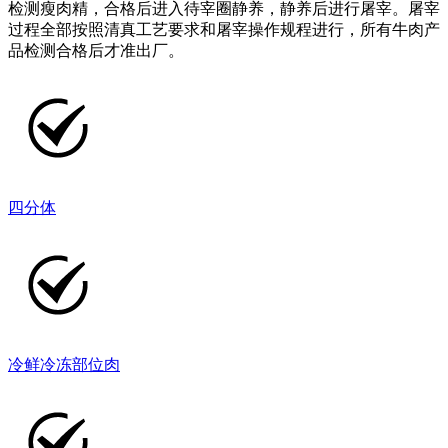
检测瘦肉精，合格后进入待宰圈静养，静养后进行屠宰。屠宰
过程全部按照清真工艺要求和屠宰操作规程进行，所有牛肉产
品检测合格后才准出厂。
四分体
冷鲜冷冻部位肉