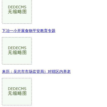
下冶一小开展食物平安教育专题
来历：吴忠市市场监管局）对辖区内养老