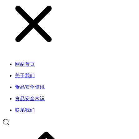
网站首页
关于我们
食品安全资讯
食品安全常识
联系我们