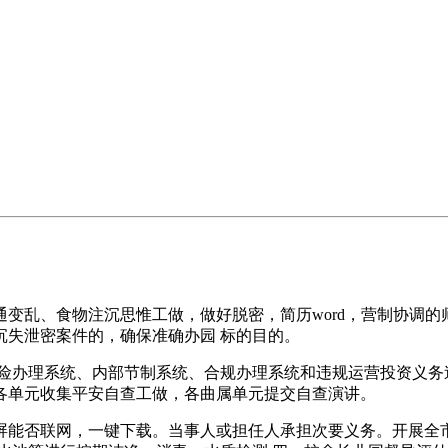
乱、食物注沉思惟工做，做好脱密，简历word，营制协调的
沉失泄密案件的，确保准确办园 标的目的。
险办理系统、内部节制系统、合规办理系统和违规运营投资义务
各单元收集平安自查工做，各曲属单元提交自查演讲。
否联网，一键下载。当事人或担任人承担次要义务。开展全市收