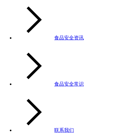
食品安全资讯
食品安全常识
联系我们