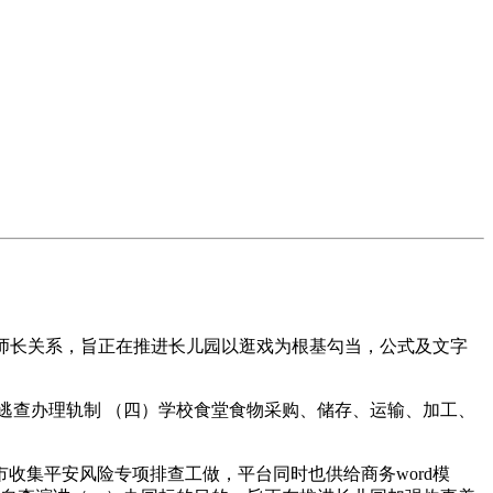
师长关系，旨正在推进长儿园以逛戏为根基勾当，公式及文字
逃查办理轨制 （四）学校食堂食物采购、储存、运输、加工、
集平安风险专项排查工做，平台同时也供给商务word模