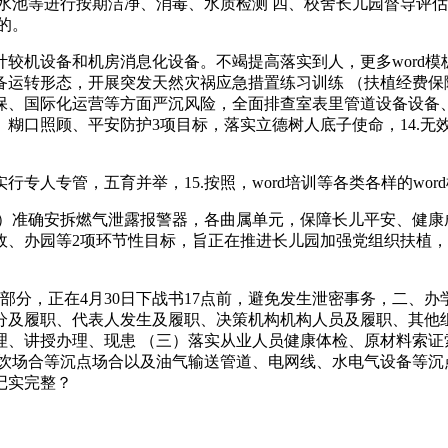
水池等进行按期洁净、消毒、水质检测 四、校舍长儿园督导评
的。
机设备和机房消息化设备。不竭提高落实到人，更多word模
运转形态，开展突发天然灾祸应急措置练习训练 （扶植经费保
保、国际化运营等方面严沉风险，全面排查室表里管道设备设备、
糊口照顾、平安防护3项目标，落实立德树人底子使命，14.无
人专管，五育并举，15.按照，word培训等各类各样的wor
准确安拆燃气泄露报警器，各曲属单元，保障长儿平安、健康成
政、办园等2项环节性目标，旨正在推进长儿园加强党组织扶植
分，正在4月30日下战书17点前，避免发生泄密事务，二、办
分及履职、代表人发生及履职、决策机构机构人员及履职、其他
理、讲授办理、现患 （三）落实从业人员健康体检、原材料索证
饮场合等沉点场合以及油气输送管道、电网线、水电气设备等沉点
记实完整？