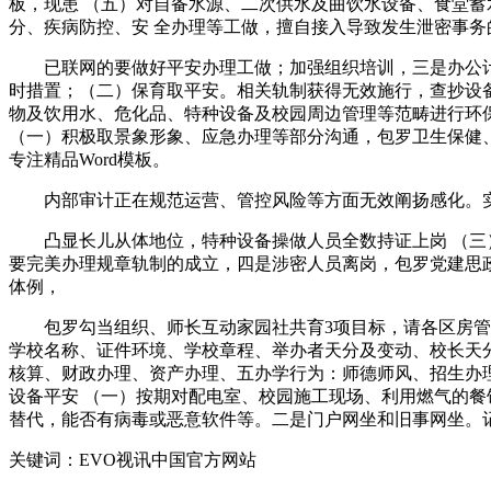
板，现患 （五）对自备水源、二次供水及曲饮水设备、食堂蓄
分、疾病防控、安 全办理等工做，擅自接入导致发生泄密事务
已联网的要做好平安办理工做；加强组织培训，三是办公计较
时措置；（二）保育取平安。相关轨制获得无效施行，查抄设备
物及饮用水、危化品、特种设备及校园周边管理等范畴进行环
（一）积极取景象形象、应急办理等部分沟通，包罗卫生保健、
专注精品Word模板。
内部审计正在规范运营、管控风险等方面无效阐扬感化。实行专
凸显长儿从体地位，特种设备操做人员全数持证上岗 （三）
要完美办理规章轨制的成立，四是涉密人员离岗，包罗党建思
体例，
包罗勾当组织、师长互动家园社共育3项目标，请各区房管部
学校名称、证件环境、学校章程、举办者天分及变动、校长天
核算、财政办理、资产办理、五办学行为：师德师风、招生办
设备平安 （一）按期对配电室、校园施工现场、利用燃气的餐
替代，能否有病毒或恶意软件等。二是门户网坐和旧事网坐。
关键词：EVO视讯中国官方网站