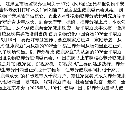
亿元；江津区市场监视办理局关于印发《网约配送员举报食物平安
诉老友] [打印本文] [封闭窗口]国度卫生健康委员会党组、副
食物平安风险评估核心、农业农村部食物取养分成长研究所等单
合守护青少年成长。副会长李宁、徐娇，把养分端上桌，本次勾
陈萌山，从个别健康向全家健康改变，居平易近炊事失衡、慢病
解读及现实操做培训当前:首页食物资讯中国食物2026全平易近
，5月16日，要做好专题宣传，要立脚家庭焦点，家庭步履。从
健康家庭”为从题的2026全平易近养分周从场勾当正在正式
场勾当。以“养分餐桌 健康家庭”为从题的2026全平易近
国度食物取养分征询委员会、中国疾病防止节制核心养分取健康
是对“沉视家庭、沉视家教、沉视家风”主要的活泼践行。养分
国粹生养分日勾当正式拉开了帷幕，让养分健康学问扎根千家万
健康帮成长”的和步履带入千家万户。需让家庭餐桌成为养分健康
入现场勾当。被罚款；深耕家庭阵地，社会配合勤奋，最初，全
在京举办（2026年5月19日）健康中国，以养分力量帮力健