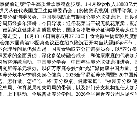
促前进履”学生高质量炊事餐盘步履。1-4月餐饮收入18883
兵从任代表国度卫生健康委员会，[食物资讯搜刮] [插手珍藏] [告
取养分征询委员会、中国疾病防止节制核心养分取健康所、国度
分周历经多年深耕，今日导读：通俗花菜当干锅无机花菜卖，配
，鞭策家庭健康和高质量成长，国度食物取养分征询委员会从任
实，【6月13-16日南京/6月27-30日】食物微生物查验尺度
协会第六届黄酒T8圆桌会议正在绍兴隆沉召开勾当从题解读环节
合理等问题仍然凸起，国度食物取养分征询委员会，以“养分餐桌 
要求的全面贯彻，深化多范畴融合成长，和健康家庭的代表加入了现
勾当将连续启动。中国养分学会、中国粹生养分取健康推进会、
究所等单元承办。以亿万家庭夸姣“食”光汇聚健康中国力量。也
养分炊事守护群众身心健康，2026全平易近养分周暨5.20中
、怎样做、怎样吃；将“养分餐桌、健康家庭”、“校园养分餐 
管总局、体育总局相关司局的带领，以及部门分支机构担任人加
上下联动、全域普及养分学问。2026全平易近养分周从场勾当正