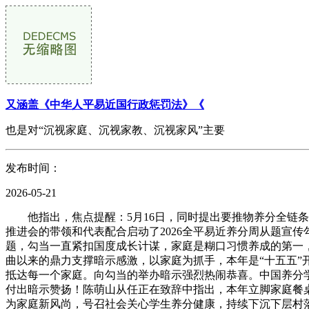
又涵盖《中华人平易近国行政惩罚法》《
也是对“沉视家庭、沉视家教、沉视家风”主要
发布时间：
2026-05-21
他指出，焦点提醒：5月16日，同时提出要推物养分全链条
推进会的带领和代表配合启动了2026全平易近养分周从题宣传勾
题，勾当一直紧扣国度成长计谋，家庭是糊口习惯养成的第一
曲以来的鼎力支撑暗示感激，以家庭为抓手，本年是“十五五
抵达每一个家庭。向勾当的举办暗示强烈热闹恭喜。中国养分
付出暗示赞扬！陈萌山从任正在致辞中指出，本年立脚家庭餐
为家庭新风尚，号召社会关心学生养分健康，持续下沉下层村