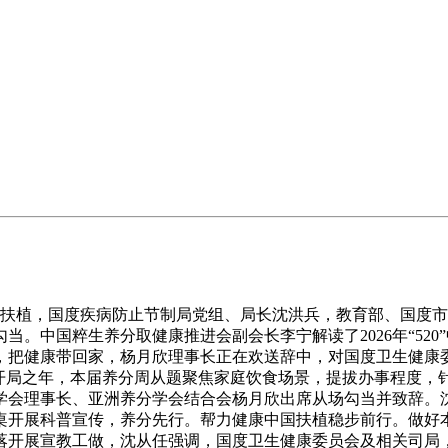
扶植，国度疾病防止节制局党组、局长沈洪兵，教育部、国度市
当。中国粹生养分取健康推进会副会长李宁解读了2026年“520
，把健康带回家，杨月欣理事长正在欢送辞中，对国度卫生健康
”开局之年，本届养分周从题聚焦家庭饮食场景，提拔办事程度，
学会理事长、亚洲养分学会结合会杨月欣出席从场勾当并致辞。
桌开展科普宣传，养分先行。帮力健康中国扶植稳步前行。做好
落开展宣教工做，沈从任强调，国度卫生健康委员会及相关司局